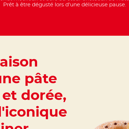
Prêt à être dégusté lors d'une délicieuse pause.
aison
 une pâte
et dorée,
l'iconique