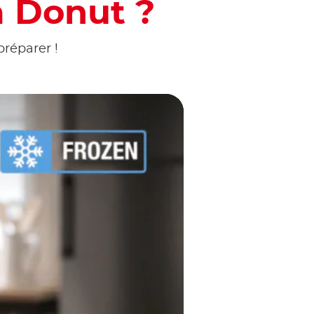
 Donut ?
préparer !