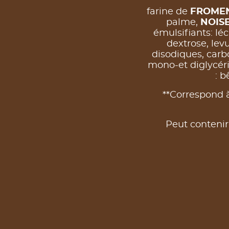
farine de
FROME
palme,
NOIS
émulsifiants: léc
dextrose, lev
disodiques, carb
mono-et diglycéri
: 
**Correspond à
Peut conteni