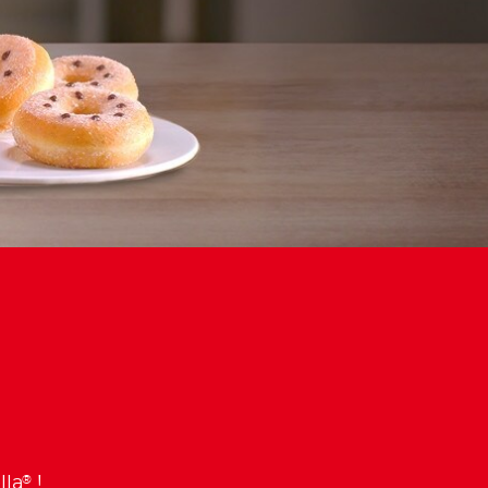
®
lla
!