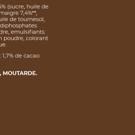
% (sucre, huile de
maigre 7,4%**,
uile de tournesol,
: diphosphates
re, emulsifiants:
 poudre, colorant
ue.
t 1,7% de cacao
, MOUTARDE.