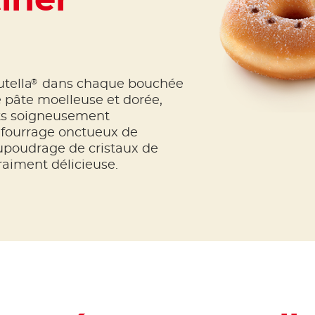
tiner
®
tella
dans chaque bouchée
 pâte moelleuse et dorée,
nts soigneusement
 fourrage onctueux de
aupoudrage de cristaux de
raiment délicieuse.