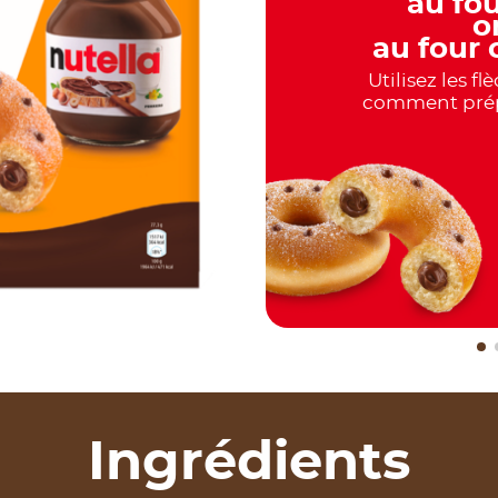
au fou
o
au four o
Utilisez les f
comment prép
Ingrédients