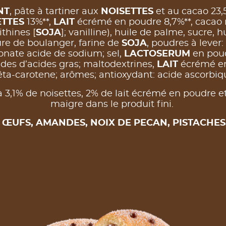
NT
, pâte à tartiner aux
NOISETTES
et au cacao 23,5
ETTES
13%**,
LAIT
écrémé en poudre 8,7%**, cacao 
ithines [
SOJA
]; vanilline), huile de palme, sucre, h
ure de boulanger, farine de
SOJA
, poudres à lever
onate acide de sodium; sel,
LACTOSERUM
en poud
des d’acides gras; maltodextrines,
LAIT
écrémé en
bêta-carotene; arômes; antioxydant: acide ascorbiq
 3,1% de noisettes, 2% de lait écrémé en poudre e
maigre dans le produit fini.
r
ŒUFS, AMANDES, NOIX DE PECAN, PISTACHES