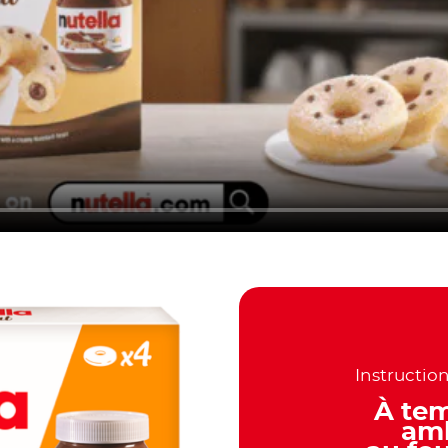
Instructio
À te
am