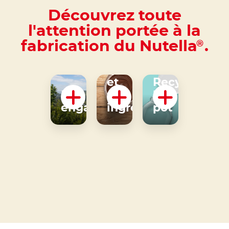
Découvrez toute
l'attention portée à la
fabrication du Nutella
.
®
Notre
qualité
et
Recycler
Nos
nos
le
engagements
ingrédients
pot