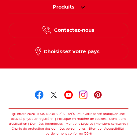
Produits
Contactez-nous
Choisissez votre pays
Suivez-nous sur
Suivez-nous sur facebo
Suivez-nous sur twit
Suivez-nous sur
Suivez-nous 
Suivez-nou
@Ferrero 2026. TOUS DROITS RÉSERVÉS. Pour votre santé pratiquez une
activité physique régulière.
Politique en matière de cookies
Conditions
d'utilisation
Données Techniques
Mentions Légales
Mentions sanitaires
Charte de protection des données personnelles
Sitemap
Accessibilité :
partiellement conforme (56%)