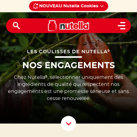
NOUVEAU Nutella Cookies
Home
Les coulisses de Nutella
®
Open 
LES COULISSES DE NUTELLA
®
NOS ENGAGEMENTS
Chez Nutella
, sélectionner uniquement des
®
ingrédients de qualité qui respectent nos
engagements est une promesse sérieuse et sans
cesse renouvelée.
Scroll D