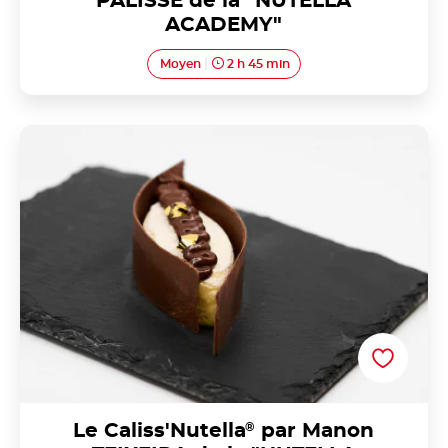
PALISSE de la "NUTELLA
ACADEMY"
Moyen
2 h 45 min
Le Caliss'Nutella® par Manon TEIXEIRA de la
"NUTELLA ACADEMY"
Le Caliss'Nutella
®
par Manon