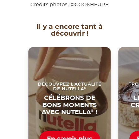
Crédits photos : ©COOKHEURE
Il y a encore tant à
découvrir !
DÉCOUVREZ L'ACTUALITÉ
TRO
®
DE NUTELLA
CÉLÉBRONS DE
L
BONS MOMENTS
CR
AVEC NUTELLA
®
!