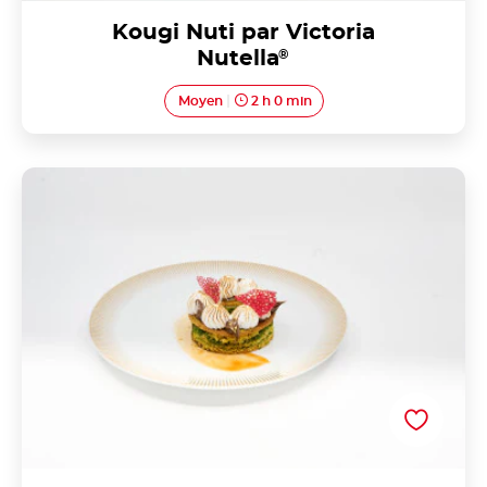
Kougi Nuti par Victoria
Nutella
®
Moyen
2 h 0 min
Nut'agrumes meringué aux couleurs de Noël par
Milène JEAN-JOSEPH de la NUTELLA ACADEMY