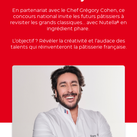
En partenariat avec le Chef Grégory Cohen, ce
concours national invite les futurs pâtissiers à
revisiter les grands classiques… avec Nutella
en
®
ingrédient phare.
L’objectif ? Révéler la créativité et l’audace des
talents qui réinventeront la pâtisserie française.