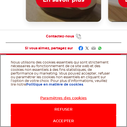
En savoir plus
Contactez-nous
Facebook
Twitter
Email
WhatsApp
Si vous aimez, partagez sur
Nous utilisons des cookies essentiels qui sont strictement
nécessaires au fonctionnement de ce site web et des
cookies non essentiels à des fins statistiques, de
performance ou marketing. Vous pouvez accepter, refuser
ou paramétrer les cookies non essentiels en cliquant sur
l’option de votre choix. Pour plus d’informations, veuillez
Ferrero websites
lire notre
Politique en matière de cookies
.
Les coulisses de Nutella
®
Paramètres des cookies
Acheter maintenant
Inspiration
REFUSER
Découvrez l'actualité
ACCEPTER