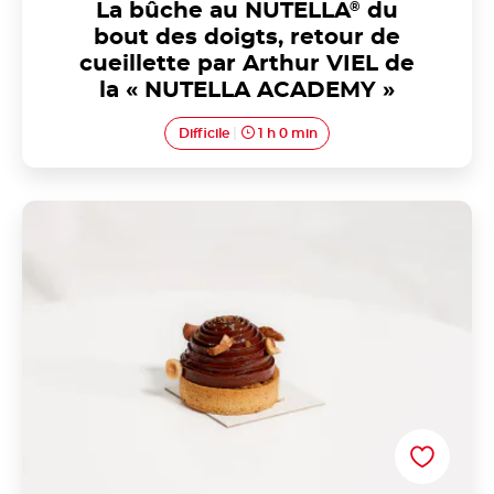
La bûche au NUTELLA
®
du
bout des doigts, retour de
cueillette par Arthur VIEL de
la « NUTELLA ACADEMY »
Difficile
1 h 0 min
Le Parisnute par Samuel ANSTETT de la « NUTELLA
ACADEMY »