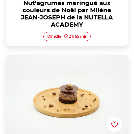
Nut'agrumes meringué aux
couleurs de Noël par Milène
JEAN-JOSEPH de la NUTELLA
ACADEMY
Difficile
2 h 55 min
Merry Nut's par Manon Nutella®