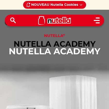
NOUVEAU Nutella Cookies
Home
Découvrez l'actualité
Open 
NUTELLA
®
NUTELLA ACADEMY