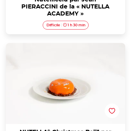
PIERACCINI de la « NUTELLA
ACADEMY »
Difficile
1 h 30 min
NUTELLA<sup>®</sup> Christmas Ball* par
Clotilde ALEXANDRE de la « NUTELLA ACADEMY »