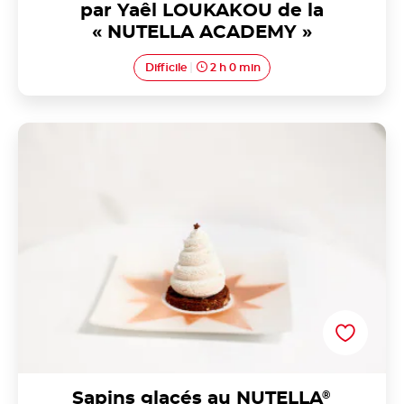
par Yaêl LOUKAKOU de la
« NUTELLA ACADEMY »
Difficile
2 h 0 min
Sapins glacés au NUTELLA<sup>®</sup> par
Matteo BALTHAZAR de la « NUTELLA ACADEMY »
Sapins glacés au NUTELLA
®