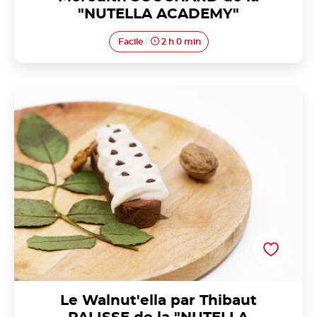
"NUTELLA ACADEMY"
Facile
2 h 0 min
Le Walnut'ella par Thibaut PALISSE de la "NUTELLA
ACADEMY"
Le Walnut'ella par Thibaut