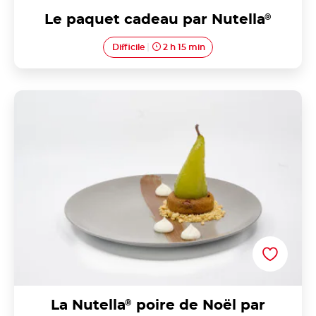
Le paquet cadeau par Nutella
®
Difficile
2 h 15 min
La Nutella® poire de Noël par Kandy COQUEREL
de la NUTELLA ACADEMY
La Nutella
®
poire de Noël par