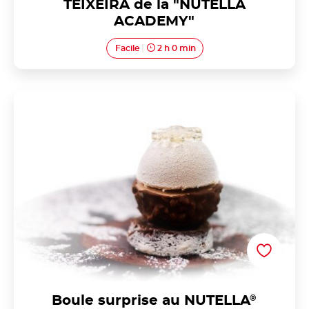
TEIXEIRA de la "NUTELLA
ACADEMY"
Facile
2 h 0 min
Boule surprise au NUTELLA<sup>®</sup> par Yaêl
LOUKAKOU de la « NUTELLA ACADEMY »
Boule surprise au NUTELLA
®