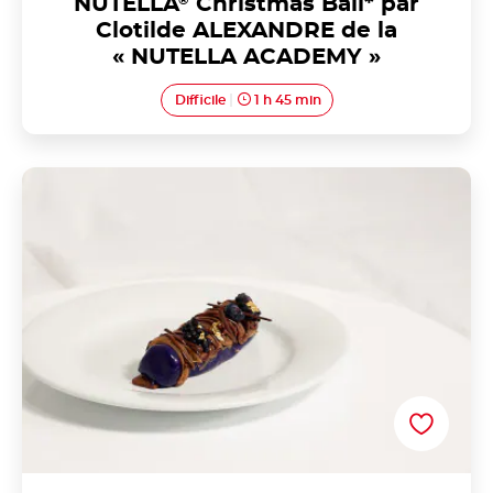
NUTELLA
®
Christmas Ball* par
Clotilde ALEXANDRE de la
« NUTELLA ACADEMY »
Difficile
1 h 45 min
La bûche au NUTELLA<sup>®</sup> du bout des
doigts, retour de cueillette par Arthur VIEL de la
« NUTELLA ACADEMY »