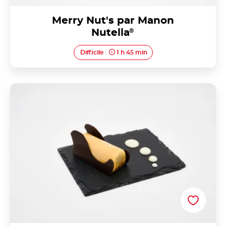
Merry Nut's par Manon
Nutella
®
Difficile
1 h 45 min
Le Gaïanella par Aurélie BERNARDINI de la
NUTELLA ACADEMY