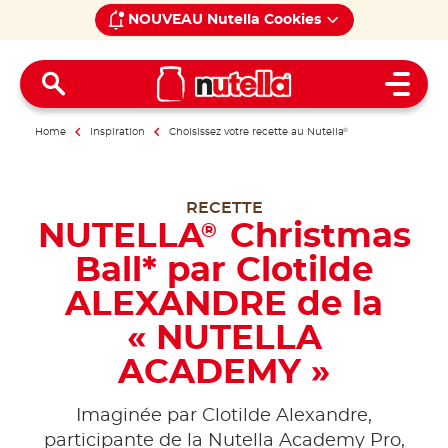
NOUVEAU Nutella Cookies
Open 
Home
Inspiration
Choisissez votre recette au Nutella
®
RECETTE
NUTELLA
Christmas
®
Ball* par Clotilde
ALEXANDRE de la
« NUTELLA
ACADEMY »
Imaginée par Clotilde Alexandre,
participante de la Nutella Academy Pro,