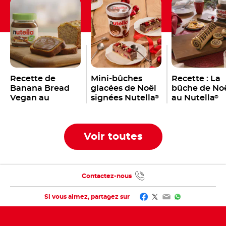
Recette de
Mini-bûches
Recette : La
Banana Bread
glacées de Noël
bûche de No
Vegan au
signées Nutella
au Nutella
®
®
Nutella
®
Voir toutes
Contactez-nous
Facebook
Twitter
Email
WhatsApp
Si vous aimez, partagez sur