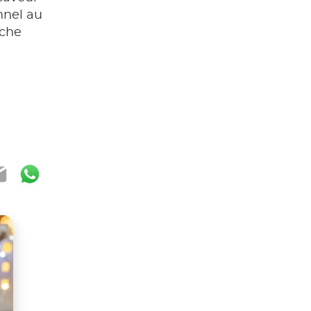
nnel au
uche
ook
ter
mail
WhatsApp