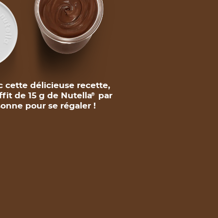
 cette délicieuse recette,
uffit de 15 g de Nutella
par
®
onne pour se régaler !