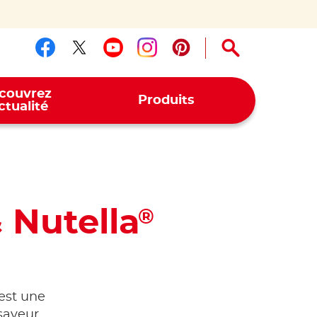
Suivez-nous sur facebook
Suivez-nous sur twitter
Suivez-nous sur yout
Suivez-nous sur 
Suivez-nous su
couvrez
Produits
actualité
 Nutella
®
est une
 saveur