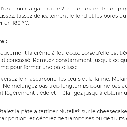
d’un moule à gâteau de 21 cm de diamètre de papie
 Lissez, tassez délicatement le fond et les bords 
iron 180 °C.
e :
oucement la crème à feu doux. Lorsqu'elle est tièd
olat concassé. Remuez constamment jusqu'à ce que
me pour former une pâte lisse.
, versez le mascarpone, les œufs et la farine. Méla
e. Ne mélangez pas trop longtemps pour ne pas aé
at légèrement tiède et mélangez jusqu'à obtenir u
®
étalez la pâte à tartiner Nutella
sur le cheesecake
ar portion) et décorez de framboises ou de fruits 