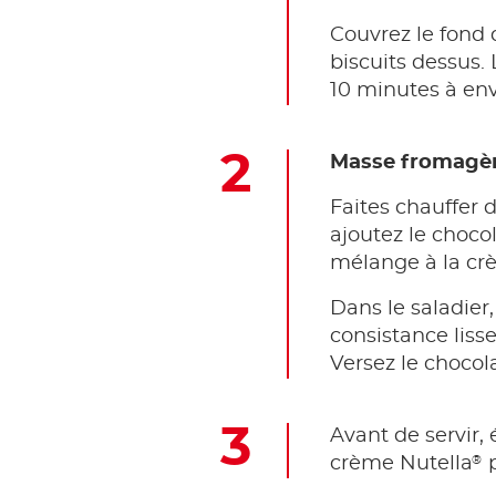
Couvrez le fond 
biscuits dessus.
10 minutes à env
Masse fromagèr
Faites chauffer d
ajoutez le choc
mélange à la crè
Dans le saladier
consistance liss
Versez le chocol
Avant de servir, 
®
crème Nutella
p