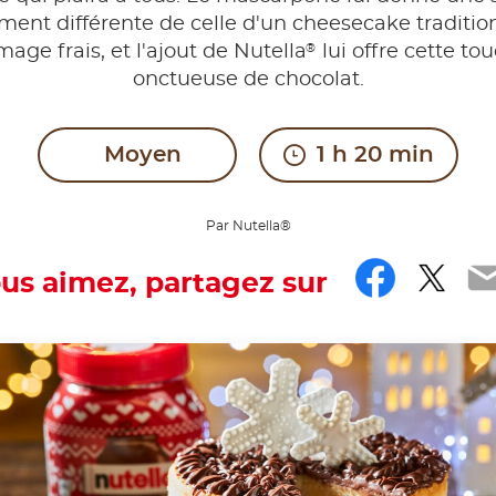
ment différente de celle d'un cheesecake traditio
®
mage frais, et l'ajout de Nutella
lui offre cette to
onctueuse de chocolat.
Moyen
1 h 20 min
Par Nutella®
Faceb
Twit
E
ous aimez, partagez sur