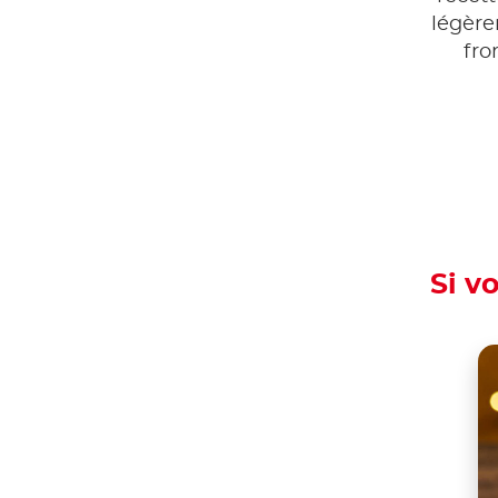
légère
fro
Si v