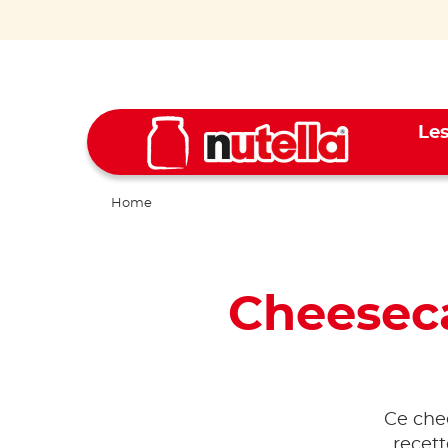
Les
Home
Cheesec
Ce che
recett