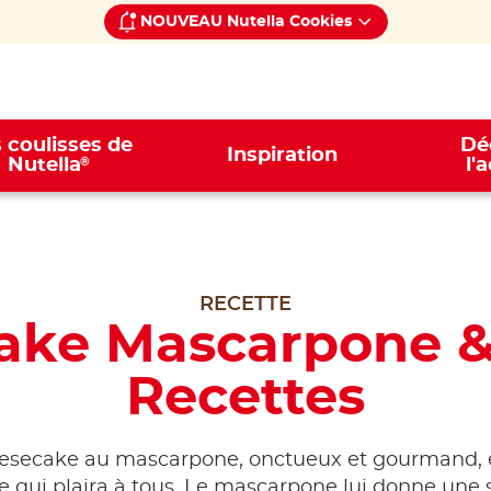
NOUVEAU Nutella Cookies
 coulisses de
Dé
Inspiration
®
Nutella
l'
RECETTE
ake Mascarpone &
Recettes
esecake au mascarpone, onctueux et gourmand, 
e qui plaira à tous. Le mascarpone lui donne une