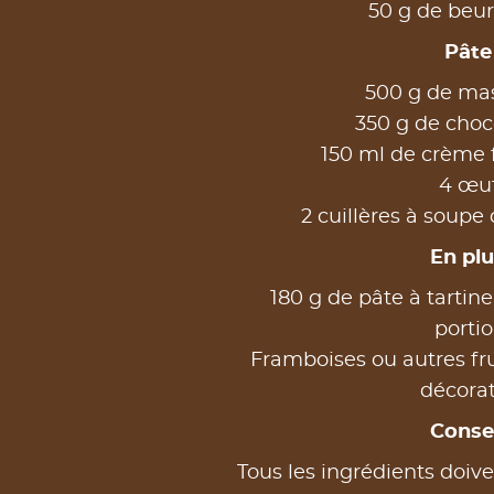
50 g de beur
Pâte 
500 g de ma
350 g de choc
150 ml de crème f
4 œu
2 cuillères à soupe 
En plu
180 g de pâte à tartine
portio
Framboises ou autres fru
décora
Consei
Tous les ingrédients doiv