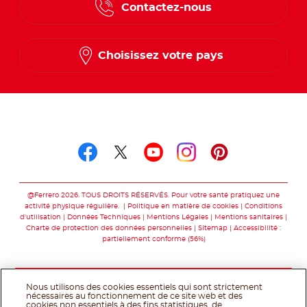
Contactez-nous
Choisissez votre pays
Suivez-nous sur
Suivez-nous sur facebo
Suivez-nous sur twit
Suivez-nous sur
Suivez-nous 
Suivez-nou
@Ferrero 2026. TOUS DROITS RÉSERVÉS. Pour votre santé pratiquez une
activité physique régulière.
Politique en matière de cookies
Conditions
d'utilisation
Données Techniques
Mentions Légales
Mentions sanitaires
Charte de protection des données personnelles
Sitemap
Accessibilité :
partiellement conforme (56%)
Nous utilisons des cookies essentiels qui sont strictement
nécessaires au fonctionnement de ce site web et des
cookies non essentiels à des fins statistiques, de