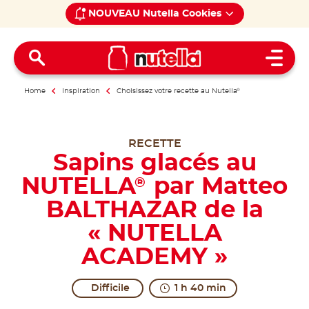
NOUVEAU Nutella Cookies
Open 
Home
Inspiration
Choisissez votre recette au Nutella
®
RECETTE
Sapins glacés au
NUTELLA
par Matteo
®
BALTHAZAR de la
« NUTELLA
ACADEMY »
Difficile
1 h 40 min