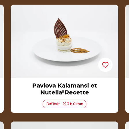
Pavlova Kalamansi et Nutella®Recette
Pavlova Kalamansi et
Nutella
®
Recette
Difficile
3 h 0 min
Tartelettes Poires, Cannelle & Nutella®Recette