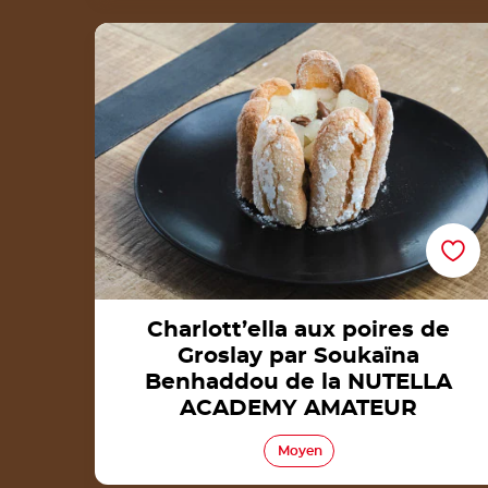
Charlott’ella aux poires de Groslay par
Soukaïna Benhaddou de la NUTELLA
ACADEMY AMATEUR
Charlott’ella aux poires de
Groslay par Soukaïna
Benhaddou de la NUTELLA
ACADEMY AMATEUR
Moyen