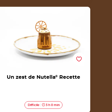
Un zest de Nutella® Recette
Un zest de Nutella
®
Recette
Difficile
3 h 0 min