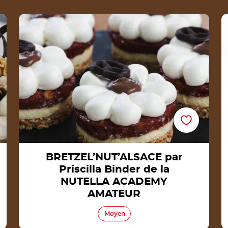
e
BRETZEL’NUT’ALSACE par Priscilla Binder de la
R
NUTELLA ACADEMY AMATEUR
BRETZEL’NUT’ALSACE par
Priscilla Binder de la
NUTELLA ACADEMY
AMATEUR
Moyen