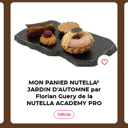
la
MON PANIER NUTELLA® JARDIN D'AUTOMNE
par Florian Guery de la NUTELLA ACADEMY
M
PRO
MON PANIER NUTELLA
®
JARDIN D'AUTOMNE par
Florian Guery de la
NUTELLA ACADEMY PRO
Difficile