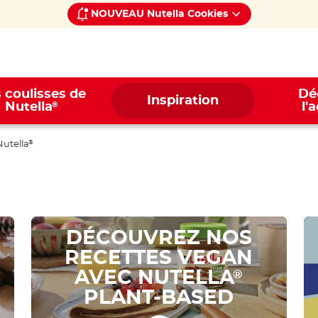
NOUVEAU Nutella Cookies
 coulisses de
Dé
Inspiration
®
Nutella
l'
Nutella
®
DÉCOUVREZ NOS
RECETTES VEGAN
AVEC NUTELLA
®
PLANT-BASED