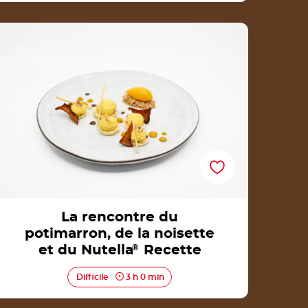
La rencontre du potimarron, de la noisette et
du Nutella® Recette
La rencontre du
potimarron, de la noisette
et du Nutella
®
Recette
Difficile
3 h 0 min