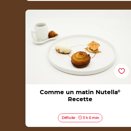
Comme un matin Nutella® Recette
Comme un matin Nutella
®
Recette
Difficile
3 h 0 min