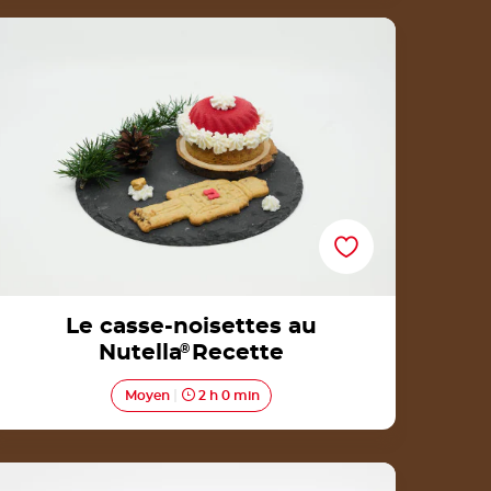
Le casse-noisettes au Nutella®Recette
Le casse-noisettes au
Nutella
®
Recette
Moyen
2 h 0 min
Buche’tella par Asma de la NUTELLA