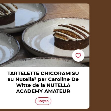
TARTELETTE CHICORAMISU au Nutella® par
Caroline De Witte de la NUTELLA ACADEMY
AMATEUR
TARTELETTE CHICORAMISU
au Nutella
®
par Caroline De
Witte de la NUTELLA
ACADEMY AMATEUR
Moyen