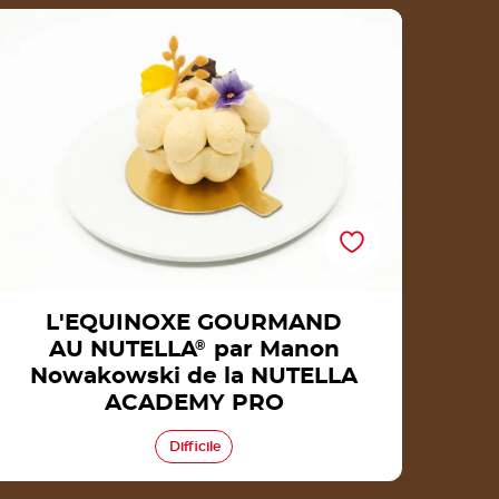
L'EQUINOXE GOURMAND AU NUTELLA® par
anon Nowakowski de la NUTELLA ACADEMY
PRO
L'EQUINOXE GOURMAND
AU NUTELLA
®
par Manon
Nowakowski de la NUTELLA
ACADEMY PRO
Difficile