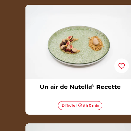
Un air de Nutella® Recette
Un air de Nutella
®
Recette
Difficile
3 h 0 min
L’assiette du Père Noël par Anais de la