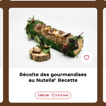
Récolte des gourmandises au Nutella®
Recette
Récolte des gourmandises
au Nutella
®
Recette
Difficile
3 h 0 min