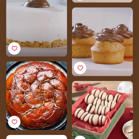
Recette
Muffins sans gluten au
Nutella®Recette
Tarte tatin au Nutella ®
Macarons de Noël au
Nutella®
Focaccia au Nutella®