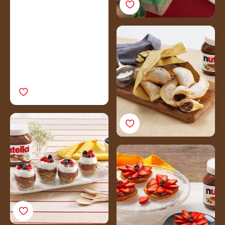
Chaussons dorés au
Nutella®
Verrines de yaourt et
muesli au
Nutella®Recette
Tartelettes aux fraises et
Nutella®