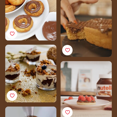
Le gâteau basque au
Par Gaëlle
Nutella<sup>®</sup>
Par la Cheffe Nastasia
Lyard
Le Crumble Coco
Nutella® Par
@amedelices
Tartelettes framboises &
Nutella®Recette
Cheesecake au
Nutella® sans cuisson