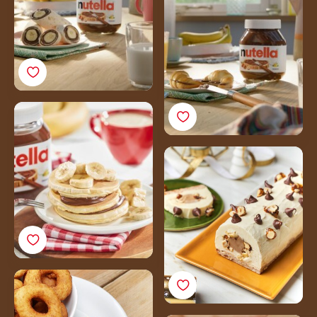
Pancake au yaourt, à la
banane et au
Nutella®Recette
Bûche de Noël glacée
vanille, noisettes et
Nutella®
Beignets Mahorais
topping
Nutella<sup>®</sup>