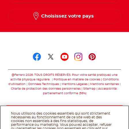
Choisissez votre pays
Suivez-nous sur
Suivez-nous sur facebo
Suivez-nous sur twit
Suivez-nous sur
Suivez-nous 
Suivez-nou
@Ferrero 2026. TOUS DROITS RÉSERVÉS. Pour votre santé pratiquez une
activité physique régulière.
Politique en matière de cookies
Conditions
d'utilisation
Données Techniques
Mentions Légales
Mentions sanitaires
Charte de protection des données personnelles
Sitemap
Accessibilité :
partiellement conforme (56%)
Nous utilisons des cookies essentiels qui sont strictement
nécessaires au fonctionnement de ce site web et des
cookies non essentiels à des fins statistiques, de
performance ou marketing. Vous pouvez accepter, refuser
ou paramétrer les cookies non essentiels en cliquant sur