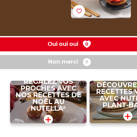
Oui oui oui
Non merci
RÉGALEZ VOS
DÉCOUVRE
PROCHES AVEC
RECETTES 
NOS RECETTES DE
AVEC NUT
NOËL AU
PLANT-B
NUTELLA
®