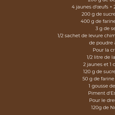
200 g de be
4 jaunes d’œufs +
200 g de sucre 
400 g de farine
3 g de se
1/2 sachet de levure ch
de poudre à
Pour la c
1/2 litre de l
2 jaunes et 1 
120 g de suc
50 g de farine
1 gousse de
Piment d'E
Pour le dre
120g de Nu