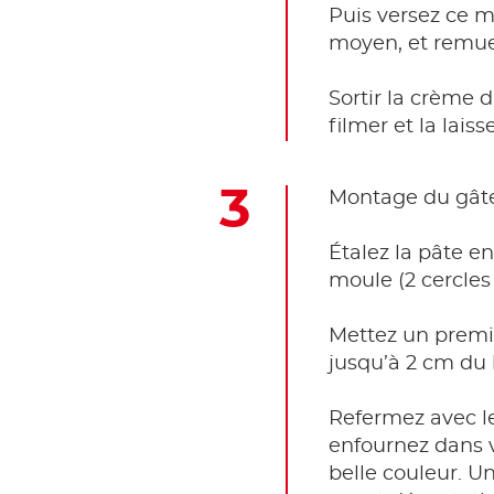
Puis versez ce mé
moyen, et remuez
Sortir la crème 
filmer et la lais
Montage du gât
Étalez la pâte en
moule (2 cercles
Mettez un premie
jusqu’à 2 cm du 
Refermez avec l
enfournez dans v
belle couleur. U