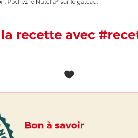
®
n. Pochez le Nutella
sur le gâteau.
la recette avec #rece
Bon à savoir