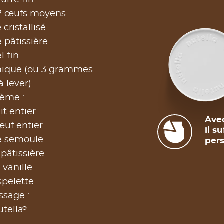
urre fin
 2 œufs moyens
cristallisé
 pâtissière
l fin
imique (ou 3 grammes
 lever)
rème :
ait entier
Avec
œuf entier
il s
re semoule
pers
 pâtissière
 vanille
spelette
ssage :
®
tella