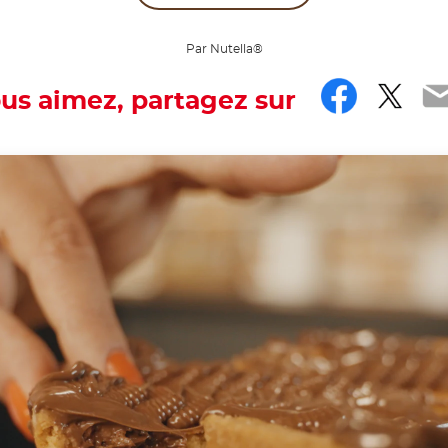
Par Nutella®
Faceb
Twit
E
ous aimez, partagez sur