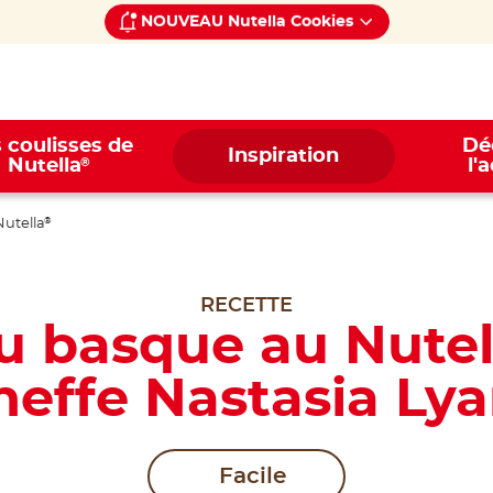
NOUVEAU Nutella Cookies
 coulisses de
Dé
Inspiration
®
Nutella
l'
Nutella
®
RECETTE
u basque au Nutel
heffe Nastasia Lya
Facile