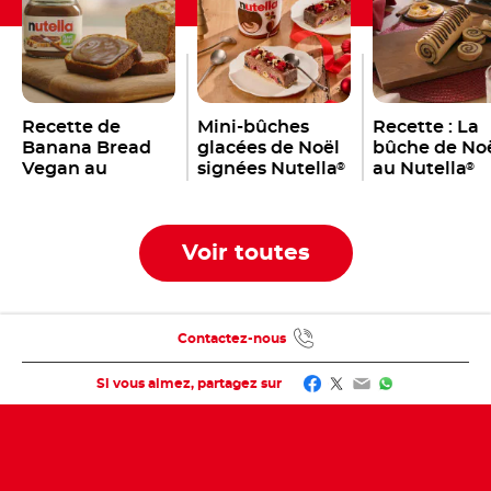
Recette de
Mini-bûches
Recette : La
Banana Bread
glacées de Noël
bûche de No
Vegan au
signées Nutella
au Nutella
®
®
Nutella
®
Voir toutes
Contactez-nous
Facebook
Twitter
Email
WhatsApp
Si vous aimez, partagez sur