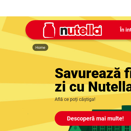
În in
Home
Savurează f
zi cu Nutell
Află ce poți câștiga!
Descoperă mai multe!