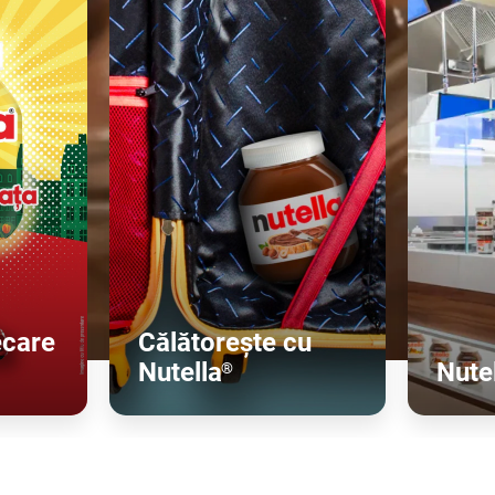
ecare
Călătorește cu
Nutella
Nute
®
i
Află mai multe