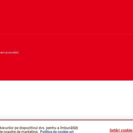
eni și condiții
kie-urilor pe dispozitivul dvs. pentru a îmbunătăți
Setări cookie-
rile noastre de marketing.
Politica de cookie-uri