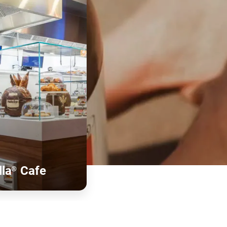
lla
Cafe
®
Află mai multe