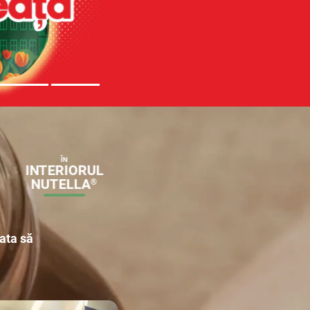
LASĂ-TE
ÎN
INSPIRA
INTERIORUL
NUTELLA
®
ata să