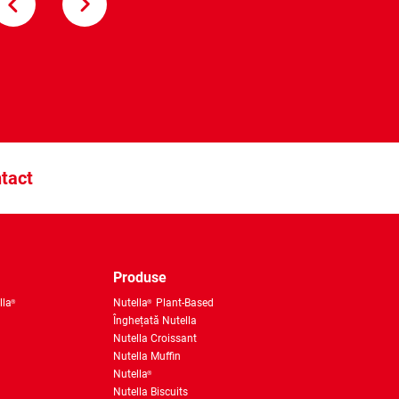
Înghețată Nutella
tact
Produse
lla
Nutella
Plant-Based
®
®
Înghețată Nutella
Nutella Croissant
Nutella Muffin
Nutella
®
Nutella Biscuits