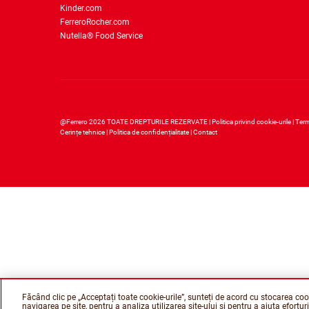
Kinder.com
FerreroRocher.com
Nutella® Food Service
@Ferrero 2026 TOATE DREPTURILE REZERVATE
Politica privind cookie-urile
Term
Cerințe tehnice
Politica de confidențialitate
Contact
Făcând clic pe „Acceptați toate cookie-urile”, sunteți de acord cu stocarea coo
navigarea pe site, pentru a analiza utilizarea site-ului și pentru a ajuta efortu