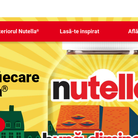
teriorul Nutella
Lasă-te inspirat
Află
®
iecare
a
®