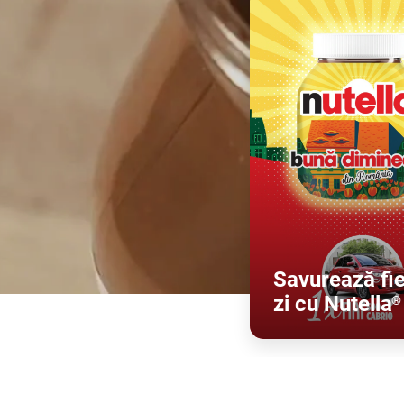
Savurează fi
zi cu Nutella
®
Descoperă ma
multe!