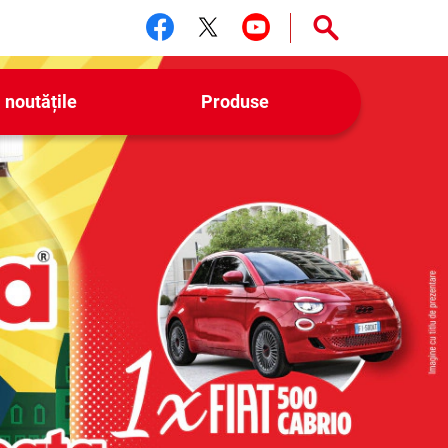
Urmărește-ne facebook
Urmărește-ne twitter
Urmărește-ne yo
 noutățile
Produse