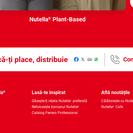
Nutella
Plant-Based
®
ă-ți place, distribuie
Con
Facebook
Twitter
Email
WhatsApp
la
Lasă-te inspirat
Află noutățile
®
Găsește-ți rețeta Nutella
preferată
Călătorește cu Nute
®
Refolosește borcanul Nutella
Nutella
Cafe
®
®
Catalog Ferrero Professional