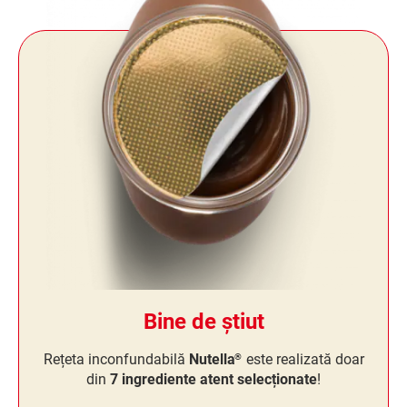
Bine de știut
Rețeta inconfundabilă
Nutella
este realizată doar
®
din
7 ingrediente atent selecționate
!