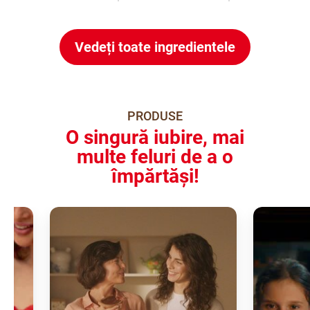
Vedeți toate ingredientele
PRODUSE
O singură iubire, mai
multe feluri de a o
împărtăși!