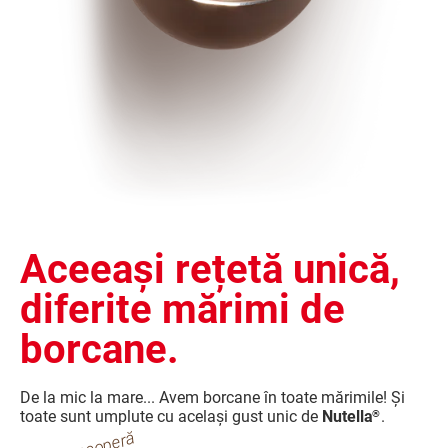
Aceeași rețetă unică,
diferite mărimi de
borcane.
De la mic la mare... Avem borcane în toate mărimile! Și
toate sunt umplute cu același gust unic de
Nutella
.
®
s
c
o
p
er
ă
t
at
e f
or
m
at
el
d
e
b
or
c
a
n