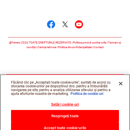
Urmărește-ne
Urmărește-ne faceboo
Urmărește-ne twitt
Urmărește-ne 
@Ferrero 2026 TOATE DREPTURILE REZERVATE
Politica privind cookie-urile
Termeni și
condiții
Cerințe tehnice
Politica de confidențialitate
Contact
Făcând clic pe „Acceptați toate cookie-urile”, sunteți de acord cu
stocarea cookie-urilor pe dispozitivul dvs. pentru a îmbunătăți
navigarea pe site, pentru a analiza utilizarea site-ului și pentru a
ajuta eforturile noastre de marketing.
Politica de cookie-uri
Setări cookie-uri
Respingeți toate
Accept toate cookie-urile