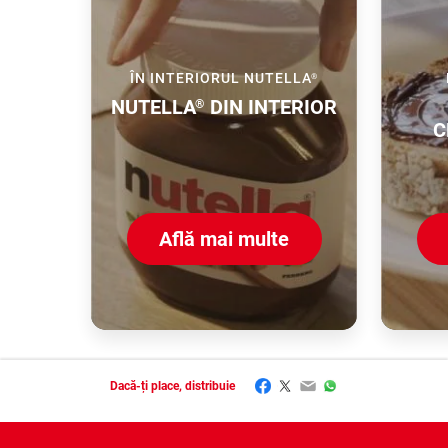
ÎN INTERIORUL NUTELLA
®
NUTELLA
DIN INTERIOR
®
C
Află mai multe
Facebook
Twitter
Email
WhatsApp
Dacă-ți place, distribuie