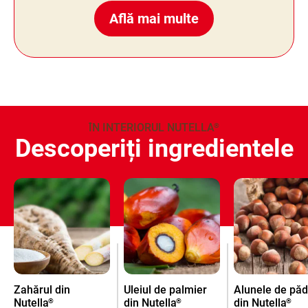
Află mai multe
ÎN INTERIORUL NUTELLA
®
Descoperiți ingredientele
Zahărul din
Uleiul de palmier
Alunele de pă
Nutella
din Nutella
din Nutella
®
®
®