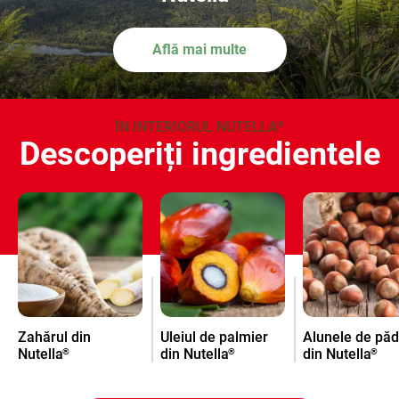
Află mai multe
ÎN INTERIORUL NUTELLA
®
Descoperiți ingredientele
Zahărul din
Uleiul de palmier
Alunele de pă
Nutella
din Nutella
din Nutella
®
®
®