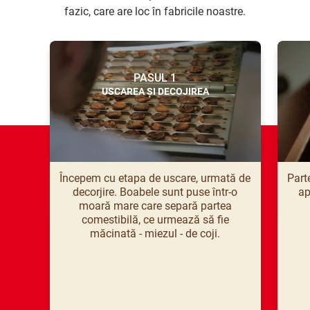
fazic, care are loc în fabricile noastre.
PASUL 1
USCAREA ȘI DECOJIREA
Începem cu etapa de uscare, urmată de
Part
decorjire. Boabele sunt puse într-o
ap
moară mare care separă partea
comestibilă, ce urmează să fie
măcinată - miezul - de coji.