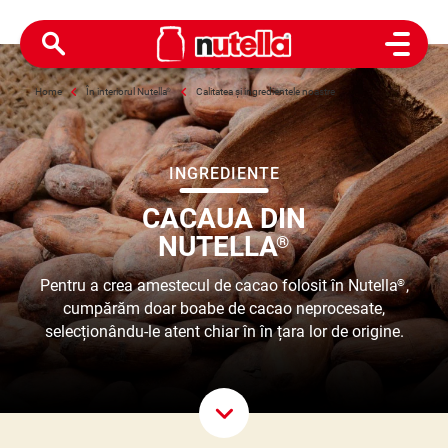
Open M
Home
În interiorul Nutella
®
Calitatea și ingredientele noastre
INGREDIENTE
CACAUA DIN
NUTELLA
®
Pentru a crea amestecul de cacao folosit în Nutella
,
®
cumpărăm doar boabe de cacao neprocesate,
selecționându-le atent chiar în în țara lor de origine.
Deruleaz