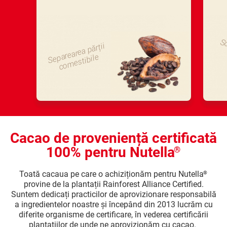
Sc
S
e
ar
e
ar
e
a
p
ărții
c
o
m
e
sti
bil
p
e
Cacao de proveniență certificată
100% pentru Nutella
®
Toată cacaua pe care o achiziționăm pentru Nutella
®
provine de la plantații Rainforest Alliance Certified.
Suntem dedicați practicilor de aprovizionare responsabilă
a ingredientelor noastre și începând din 2013 lucrăm cu
diferite organisme de certificare, în vederea certificării
plantațiilor de unde ne aprovizionăm cu cacao.