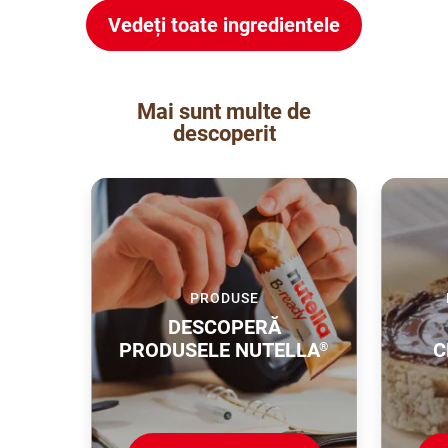
Vedeți toate ingredientele
Mai sunt multe de
descoperit
PRODUSE
DESCOPERĂ
PRODUSELE NUTELLA
C
®