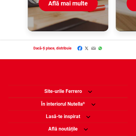
Află mai multe
Facebook
Twitter
Email
WhatsApp
Dacă-ți place, distribuie
Site-urile Ferrero
În interiorul Nutella
®
Lasă-te inspirat
Află noutățile