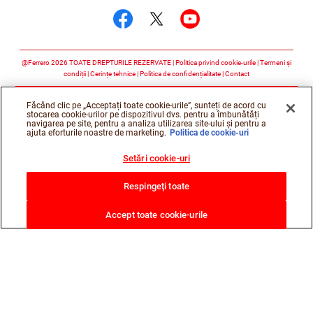
Urmărește-ne faceboo
Urmărește-ne twitt
Urmărește-ne 
@Ferrero 2026 TOATE DREPTURILE REZERVATE
Politica privind cookie-urile
Termeni și
condiții
Cerințe tehnice
Politica de confidențialitate
Contact
Făcând clic pe „Acceptați toate cookie-urile”, sunteți de acord cu
stocarea cookie-urilor pe dispozitivul dvs. pentru a îmbunătăți
navigarea pe site, pentru a analiza utilizarea site-ului și pentru a
ajuta eforturile noastre de marketing.
Politica de cookie-uri
Setări cookie-uri
Respingeți toate
Accept toate cookie-urile