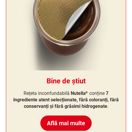
Bine de știut
Rețeta inconfundabilă
Nutella
conține
7
®
ingrediente atent selecționate, fără coloranți, fără
conservanți și fără grăsimi hidrogenate
.
Află mai multe