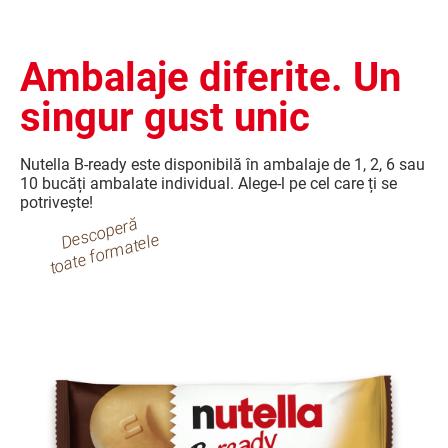
cu tine
Ambalaje diferite. Un
singur gust unic
Nutella B-ready este disponibilă în ambalaje de 1, 2, 6 sau
10 bucăți ambalate individual. Alege-l pe cel care ți se
potrivește!
s
c
o
p
er
ă
t
o
at
e f
or
m
at
el
D
e
e