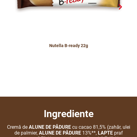
Nutella B-ready 22g
Ingrediente
Cremă de
ALUNE DE PĂDURE
cu cacao 81,5% (zahăr, ulei
de palmier,
ALUNE DE PĂDURE
13%**,
LAPTE
praf