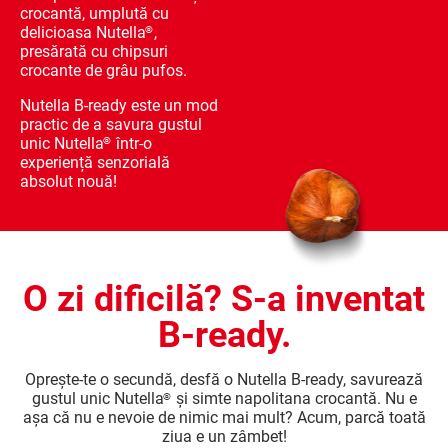
crocantă, umplută cu
delicioasa Nutella
,
®
presărată cu chipsuri
crocante de grâu pufos.
Nutella B-ready este un mod
practic de a savura gustul
unic Nutella
într-o
®
experiență senzorială
absolut nouă!
O zi dificilă? S-a inventat
B-ready.
Oprește-te o secundă, desfă o Nutella B-ready, savurează
gustul unic Nutella
și simte napolitana crocantă. Nu e
®
așa că nu e nevoie de nimic mai mult? Acum, parcă toată
ziua e un zâmbet!