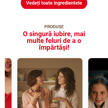
Vedeți toate ingredientele
PRODUSE
O singură iubire, mai
multe feluri de a o
împărtăși!