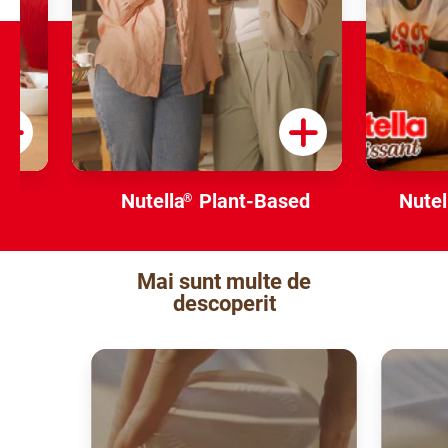
Nutella
Plant-Based
Nutel
®
Mai sunt multe de
descoperit