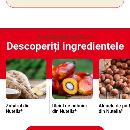
ÎN INTERIORUL NUTELLA
®
Descoperiți ingredientele
Zahărul din
Uleiul de palmier
Alunele de pă
Nutella
din Nutella
din Nutella
®
®
®