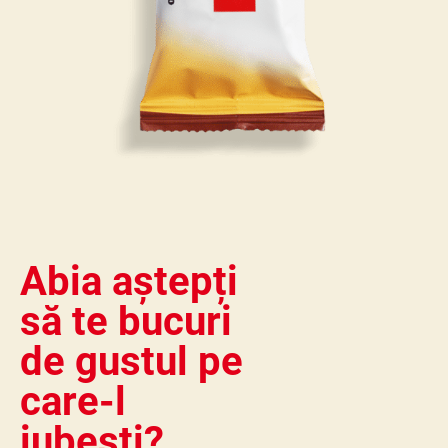
Abia aștepți
să te bucuri
de gustul pe
care-l
iubești?