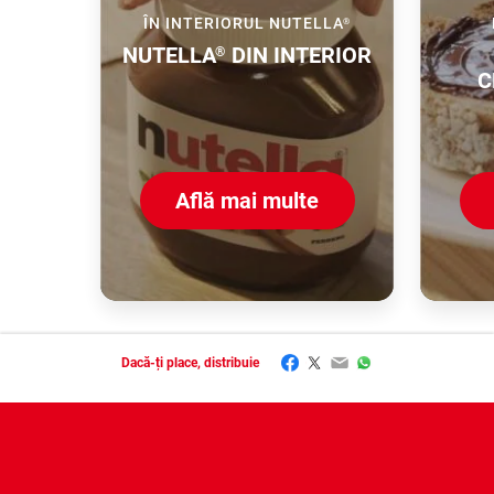
ÎN INTERIORUL NUTELLA
®
NUTELLA
DIN INTERIOR
®
C
Află mai multe
Facebook
Twitter
Email
WhatsApp
Dacă-ți place, distribuie