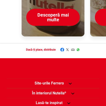
Descoperă mai
multe
Facebook
Twitter
Email
WhatsApp
Dacă-ți place, distribuie
Site-urile Ferrero
În interiorul Nutella
®
Lasă-te inspirat