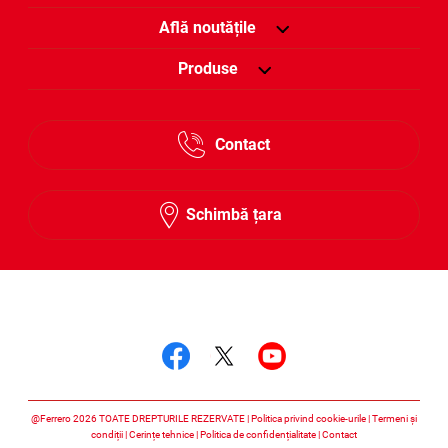
Află noutățile
Produse
Contact
Schimbă țara
Urmărește-ne
Urmărește-ne faceboo
Urmărește-ne twitt
Urmărește-ne 
@Ferrero 2026 TOATE DREPTURILE REZERVATE
Politica privind cookie-urile
Termeni și
condiții
Cerințe tehnice
Politica de confidențialitate
Contact