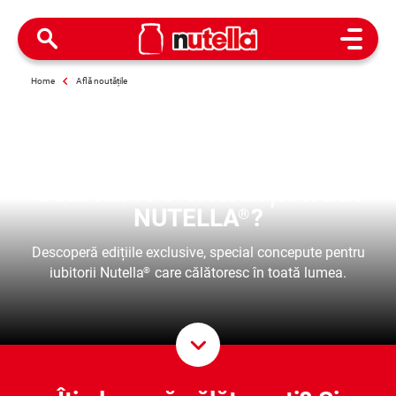
Open M
Home
Află noutățile
CĂLĂTOREȘTE CU NUTELLA
®
CUM AR FI O VACANȚĂ FĂRĂ
NUTELLA
?
®
Descoperă edițiile exclusive, special concepute pentru
iubitorii Nutella
care călătoresc în toată lumea.
®
Deruleaz