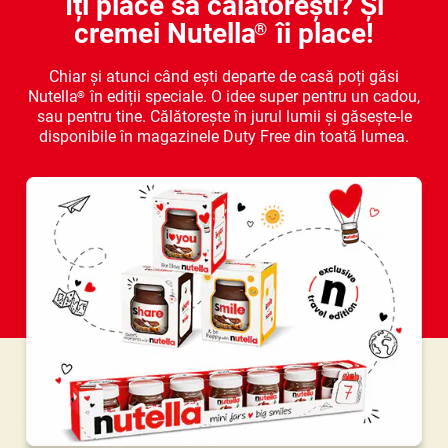
Îți place să călătorești? Și
cremei Nutella
îi place!
®
Chiar și atunci când ești departe de casă poți găsi
Nutella
în ediții speciale. O idee super pentru un cadou,
®
sau pentru tine. Călătorește în jurul lumii și găsește-le
disponibile în magazinele Duty Free din toată lumea.