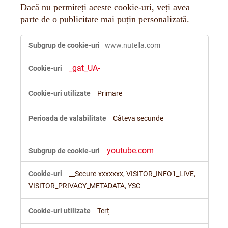
Dacă nu permiteți aceste cookie-uri, veți avea
parte de o publicitate mai puțin personalizată.
Cookie-
www.nutella.com
uri
pt.
_gat_UA-
publicitate
personalizată
Primare
Câteva secunde
youtube.com
__Secure-xxxxxxx, VISITOR_INFO1_LIVE,
VISITOR_PRIVACY_METADATA, YSC
Terț