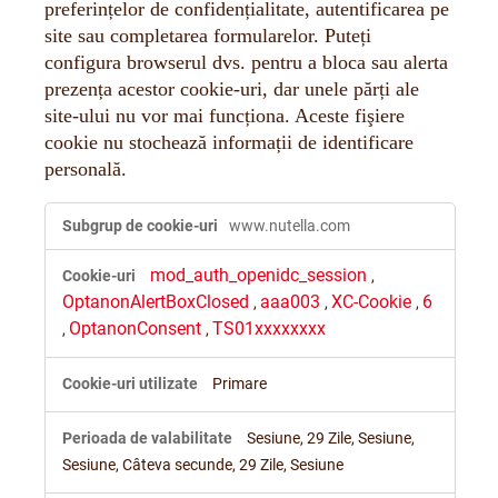
preferințelor de confidențialitate, autentificarea pe
site sau completarea formularelor. Puteți
configura browserul dvs. pentru a bloca sau alerta
prezența acestor cookie-uri, dar unele părți ale
site-ului nu vor mai funcționa. Aceste fişiere
cookie nu stochează informații de identificare
personală.
Cookie-
www.nutella.com
urile
strict
mod_auth_openidc_session
necesare
,
OptanonAlertBoxClosed
aaa003
XC-Cookie
6
,
,
,
OptanonConsent
TS01xxxxxxxx
,
,
Primare
Sesiune, 29 Zile, Sesiune,
Sesiune, Câteva secunde, 29 Zile, Sesiune