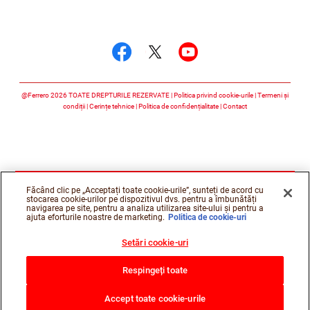
Urmărește-ne
Urmărește-ne faceboo
Urmărește-ne twitt
Urmărește-ne 
@Ferrero 2026 TOATE DREPTURILE REZERVATE
Politica privind cookie-urile
Termeni și
condiții
Cerințe tehnice
Politica de confidențialitate
Contact
Făcând clic pe „Acceptați toate cookie-urile”, sunteți de acord cu
stocarea cookie-urilor pe dispozitivul dvs. pentru a îmbunătăți
navigarea pe site, pentru a analiza utilizarea site-ului și pentru a
ajuta eforturile noastre de marketing.
Politica de cookie-uri
Setări cookie-uri
Respingeți toate
Accept toate cookie-urile