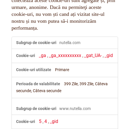
colectează aceste cookie-uri sunt agregate și, prin
urmare, anonime. Dacă nu permiteţi aceste
cookie-uri, nu vom ști cand ați vizitat site-ul
nostru și nu vom putea să-i monitorizăm
performanța.
Cookie-
nutella.com
uri
de
_ga
_ga_xxxxxxxxxx
_gat_UA-
_gid
performanță
,
,
,
Primare
399 Zile, 399 Zile, Câteva
secunde, Câteva secunde
www.nutella.com
5
4
_gid
,
,