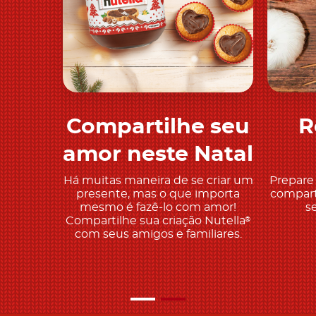
Compartilhe seu
R
Descobre mais
amor neste Natal
Há muitas maneira de se criar um
Prepare 
presente, mas o que importa
compart
mesmo é fazê-lo com amor!
s
Compartilhe sua criação Nutella
®
com seus amigos e familiares.