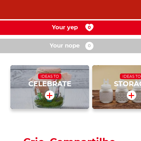
Your yep
Your nope
IDEAS TO
IDEAS TO
CELEBRATE
STORA