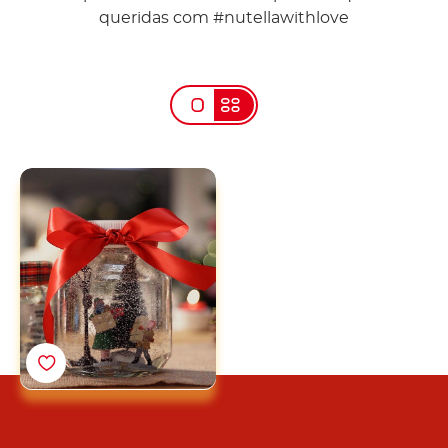
queridas com #nutellawithlove
Bola de neve Nutella®