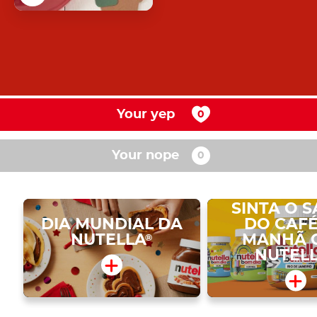
Your yep
Your nope
SINTA O 
DIA MUNDIAL DA
DO CAFÉ
NUTELLA
MANHÃ 
®
NUTEL