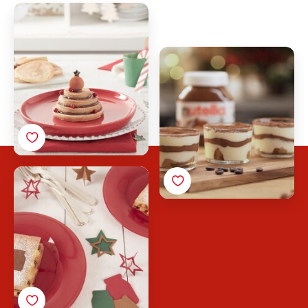
Panqueca de Natal com
Nutella<sup>®</sup>
Mini Tiramisu com
Nutella<sup>®</sup>
Strudel Aberto com
Nutella<sup>®</sup>