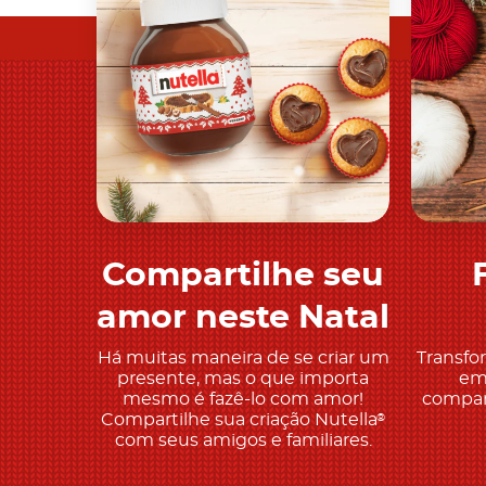
Compartilhe seu
Descobre mais
amor neste Natal
Há muitas maneira de se criar um
Transfo
presente, mas o que importa
em
mesmo é fazê-lo com amor!
compart
Compartilhe sua criação Nutella
®
com seus amigos e familiares.