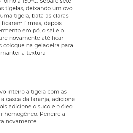
forno a 150°C. Separe sete
s tigelas, deixando um ovo
uma tigela, bata as claras
 ficarem firmes, depois
ermento em pó, o sal e o
ure novamente até ficar
s coloque na geladeira para
 manter a textura
vo inteiro à tigela com as
a casca da laranja, adicione
ois adicione o suco e o óleo.
car homogêneo. Peneire a
ata novamente.