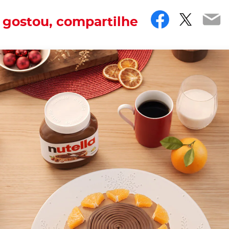
Facebo
Twitt
Em
 gostou, compartilhe​