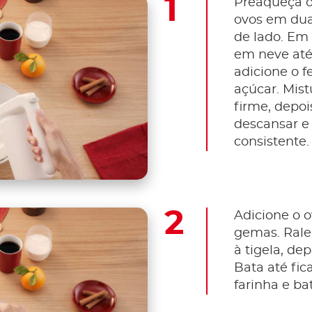
Preaqueça o 
ovos em dua
de lado. Em 
em neve até
adicione o f
açúcar. Mist
firme, depoi
descansar e
consistente.
Adicione o o
gemas. Rale 
à tigela, dep
Bata até fi
farinha e b