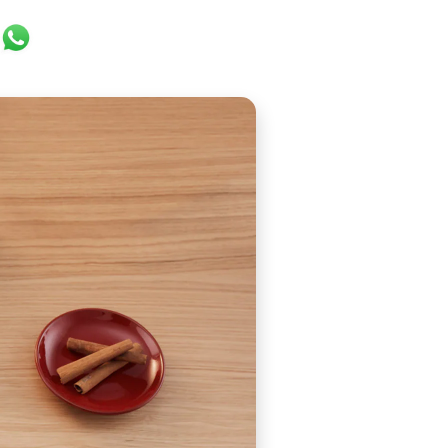
ok
er
ail
WhatsApp