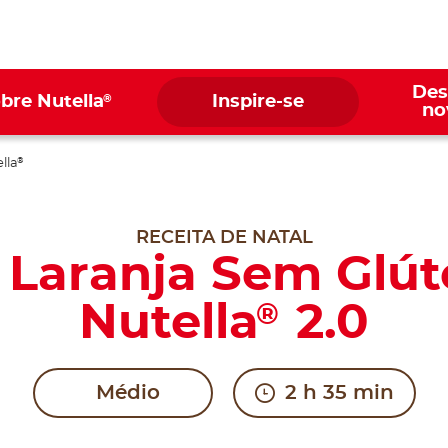
Des
®
bre Nutella
Inspire-se
no
lla
®
RECEITA DE NATAL
e Laranja Sem Glú
Nutella
2.0
®
Médio
2 h 35 min