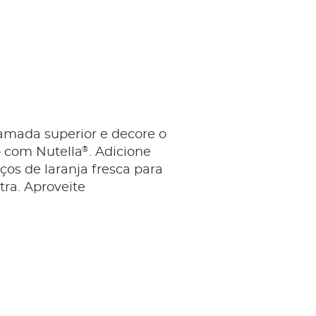
amada superior e decore o
®
o com Nutella
. Adicione
os de laranja fresca para
ra. Aproveite