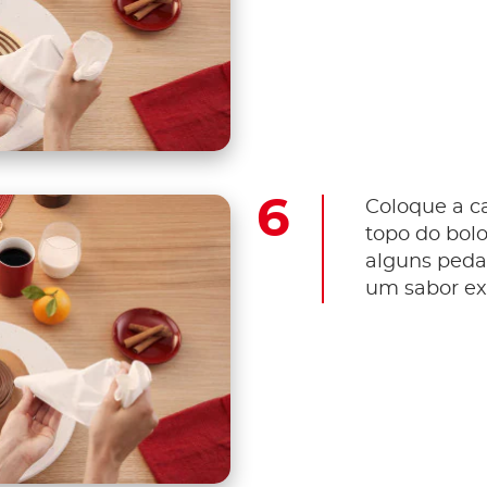
Coloque a c
topo do bol
alguns pedaç
um sabor ext