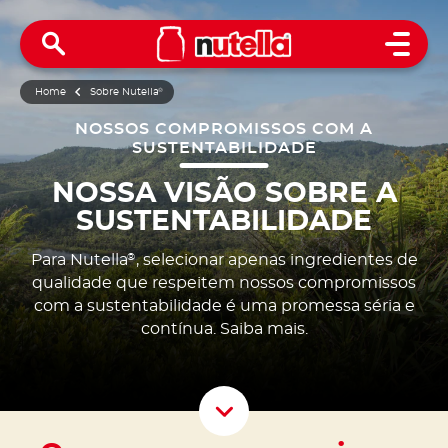
Open 
Home
Sobre Nutella
®
NOSSOS COMPROMISSOS COM A
SUSTENTABILIDADE
NOSSA VISÃO SOBRE A
SUSTENTABILIDADE
Para Nutella
, selecionar apenas ingredientes de
®
qualidade que respeitem nossos compromissos
com a sustentabilidade é uma promessa séria e
contínua. Saiba mais.
Scroll D