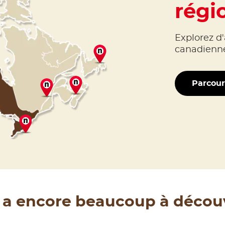
régi
Explorez d'
canadiennes
Parcour
y a encore beaucoup à décou