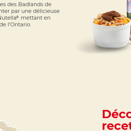
ges des Badlands de
ter par une délicieuse
®
Nutella
mettant en
de l'Ontario.
Déco
rece