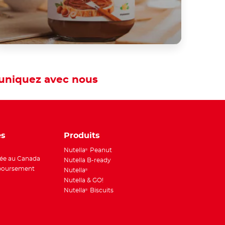
niquez avec nous
es
Produits
Nutella
Peanut
®
ée au Canada
Nutella B-ready
boursement
Nutella
®
Nutella & GO!
Nutella
Biscuits
®