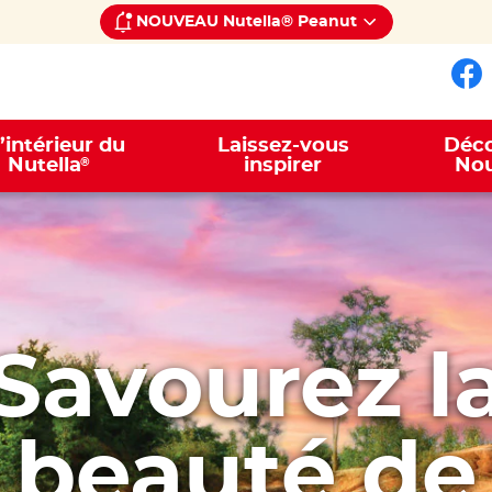
NOUVEAU Nutella® Peanut
Su
l’intérieur du
Laissez-vous
Déco
®
Nutella
inspirer
Nou
Savourez l
beauté de