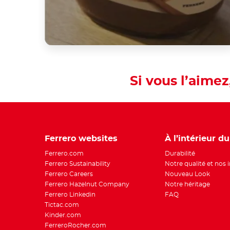
Si vous l’aimez
Ferrero websites
À l’intérieur d
Ferrero.com
Durabilité
Ferrero Sustainability
Notre qualité et nos 
Ferrero Careers
Nouveau Look
Ferrero Hazelnut Company
Notre héritage
Ferrero Linkedin
FAQ
Tictac.com
Kinder.com
FerreroRocher.com