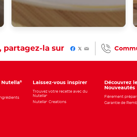
, partagez-la sur
Commu
Facebook
Twitter
Email
u Nutella
Laissez-vous inspirer
Découvrez l
®
Nouveautés
Trouvez votre recette avec du
Nutella
®
Fièrement prépar
ingrédients
Nutella
Creations
®
Garantie de Rem