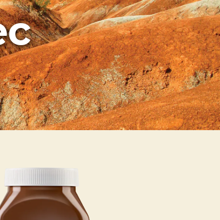
ec
own