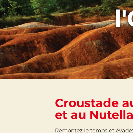
l
Croustade a
et au Nutell
Remontez le temps et évadez