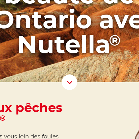
'Ontario av
Nutella
®
Scroll D
ux pêches
a
®
-vous loin des foules