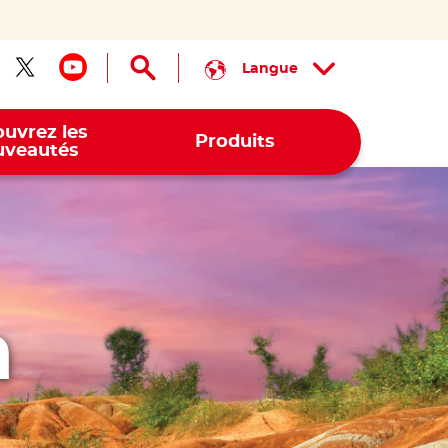
Langue
ivez-nous sur facebook
Suivez-nous sur twitter
Suivez-nous sur youtube
uvrez les
Produits
veautés
a