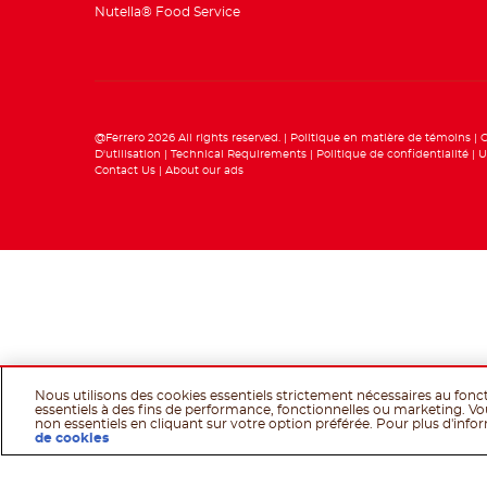
Nutella® Food Service
@Ferrero 2026 All rights reserved.
Politique en matière de témoins
C
D'utilisation
Technical Requirements
Politique de confidentialité
U
Contact Us
About our ads
Nous utilisons des cookies essentiels strictement nécessaires au fon
essentiels à des fins de performance, fonctionnelles ou marketing. Vo
non essentiels en cliquant sur votre option préférée. Pour plus d'inform
de cookies