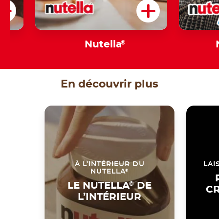
s
Nutella
®
En découvrir plus
À L’INTÉRIEUR DU
LAI
®
NUTELLA
LE NUTELLA
®
DE
CR
L’INTÉRIEUR