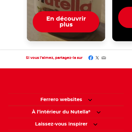
En découvrir
plus
Facebook
Twitter
Email
Si vous l’aimez, partagez-la sur
Ferrero websites
À l’intérieur du Nutella
®
Laissez-vous inspirer