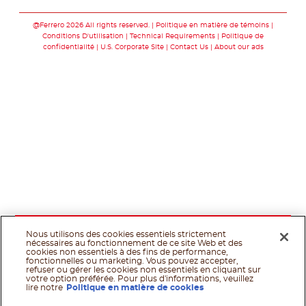
Suivez-nous sur fac
Suivez-nous sur t
Suivez-nous 
@Ferrero 2026 All rights reserved.
Politique en matière de témoins
Conditions D'utilisation
Technical Requirements
Politique de
confidentialité
U.S. Corporate Site
Contact Us
About our ads
Nous utilisons des cookies essentiels strictement
nécessaires au fonctionnement de ce site Web et des
cookies non essentiels à des fins de performance,
fonctionnelles ou marketing. Vous pouvez accepter,
refuser ou gérer les cookies non essentiels en cliquant sur
votre option préférée. Pour plus d'informations, veuillez
lire notre
Politique en matière de cookies