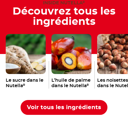
INSIDE NUTELLA
®
Découvrez tous les
ingrédients
Le sucre dans le
L’huile de palme
Les noisettes
Nutella
dans le Nutella
dans le Nutel
®
®
Voir tous les ingrédients