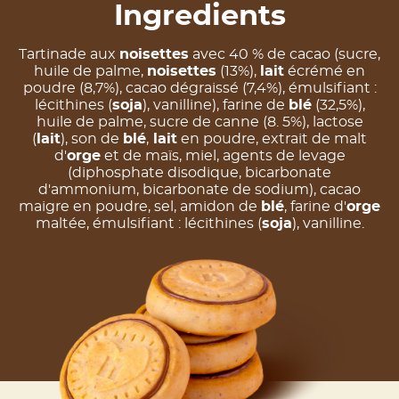
Ingredients
Tartinade aux
noisettes
avec 40 % de cacao (sucre,
huile de palme,
noisettes
(13%),
lait
écrémé en
poudre (8,7%), cacao dégraissé (7,4%), émulsifiant :
lécithines (
soja
), vanilline), farine de
blé
(32,5%),
huile de palme, sucre de canne (8. 5%), lactose
(
lait
), son de
blé
,
lait
en poudre, extrait de malt
d'
orge
et de maïs, miel, agents de levage
(diphosphate disodique, bicarbonate
d'ammonium, bicarbonate de sodium), cacao
maigre en poudre, sel, amidon de
blé
, farine d'
orge
maltée, émulsifiant : lécithines (
soja
), vanilline.