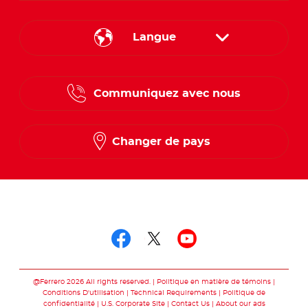
Langue
English
Communiquez avec nous
French
Changer de pays
Suivez-nous sur
Suivez-nous sur fac
Suivez-nous sur t
Suivez-nous 
@Ferrero 2026 All rights reserved.
Politique en matière de témoins
Conditions D'utilisation
Technical Requirements
Politique de
confidentialité
U.S. Corporate Site
Contact Us
About our ads