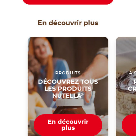
En découvrir plus
PRODUITS
LAI
DÉCOUVREZ TOUS
LES PRODUITS
CR
NUTELLA
®
En découvrir
plus