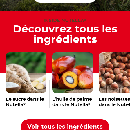
INSIDE NUTELLA
®
Découvrez tous les
ingrédients
Le sucre dans le
L’huile de palme
Les noisettes
Nutella
dans le Nutella
dans le Nutel
®
®
Voir tous les ingrédients