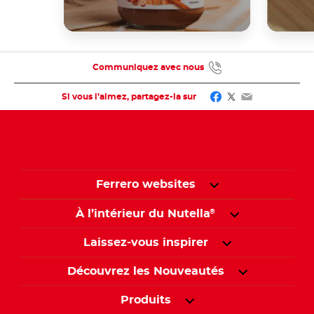
Communiquez avec nous
Facebook
Twitter
Email
Si vous l’aimez, partagez-la sur
Ferrero websites
À l’intérieur du Nutella
®
Laissez-vous inspirer
Découvrez les Nouveautés
Produits