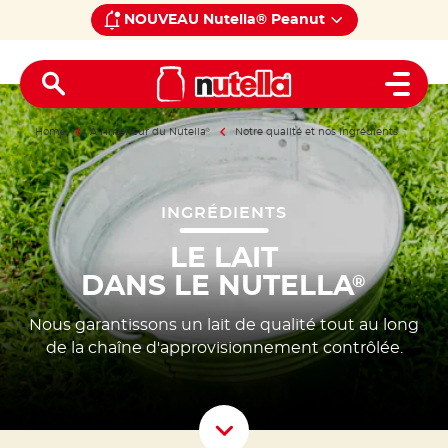
NOUVEAU Nutella® Peanut
Open 
Home
À l’intérieur du Nutella
®
Notre qualité et nos ingrédients
INGRÉDIENTS
LE LAIT
DANS LE NUTELLA
®
Nous garantissons un lait de qualité tout au long
de la chaîne d'approvisionnement contrôlée.
Scroll D