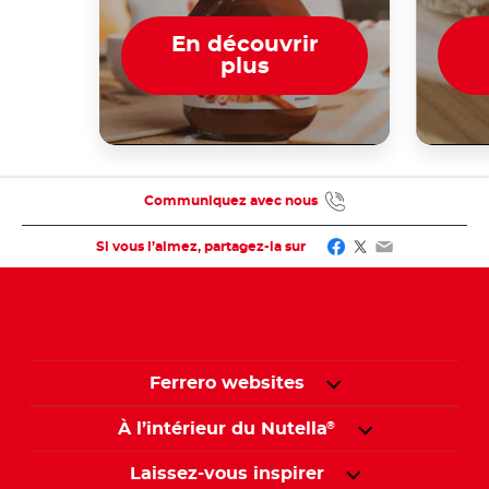
En découvrir
plus
Communiquez avec nous
Facebook
Twitter
Email
Si vous l’aimez, partagez-la sur
Ferrero websites
À l’intérieur du Nutella
®
Laissez-vous inspirer