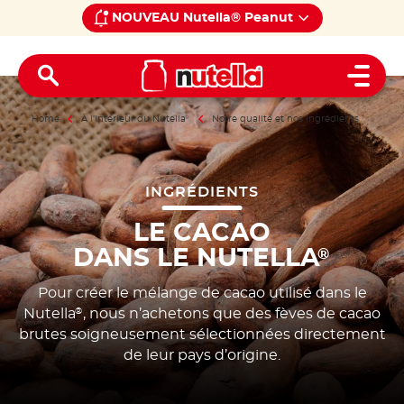
NOUVEAU Nutella® Peanut
Open 
Home
À l’intérieur du Nutella
®
Notre qualité et nos ingrédients
INGRÉDIENTS
LE CACAO
DANS LE NUTELLA
®
Pour créer le mélange de cacao utilisé dans le
Nutella
, nous n’achetons que des fèves de cacao
®
brutes soigneusement sélectionnées directement
de leur pays d’origine.