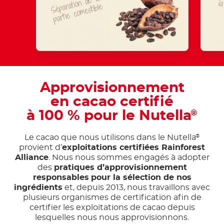
Séparation
de
la
partie
co
mestible
Approvisionnement
en cacao certifié
à 100 % pour le Nutella
®
Le cacao que nous utilisons dans le Nutella
®
provient d’
exploitations certifiées Rainforest
Alliance
. Nous nous sommes engagés à adopter
des
pratiques d’approvisionnement
responsables
pour la sélection de nos
ingrédients
et, depuis 2013, nous travaillons avec
plusieurs organismes de certification afin de
certifier les exploitations de cacao depuis
lesquelles nous nous approvisionnons.