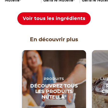
Nutella
dans le Nutella
dans le Nutel
Voir tous les ingrédients
En découvrir plus
PRODUITS
LAI
DÉCOUVREZ TOUS
LES PRODUITS
CR
NUTELLA
®