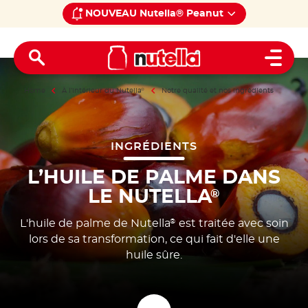
NOUVEAU Nutella® Peanut
Open 
Home
À l’intérieur du Nutella
®
Notre qualité et nos ingrédients
INGRÉDIENTS
L’HUILE DE PALME DANS
LE NUTELLA
®
L'huile de palme de Nutella
est traitée avec soin
®
lors de sa transformation, ce qui fait d'elle une
huile sûre.