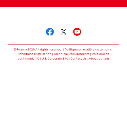
Suivez-nous sur
Suivez-nous sur fac
Suivez-nous sur t
Suivez-nous 
@Ferrero 2026 All rights reserved.
Politique en matière de témoins
Conditions D'utilisation
Technical Requirements
Politique de
confidentialité
U.S. Corporate Site
Contact Us
About our ads