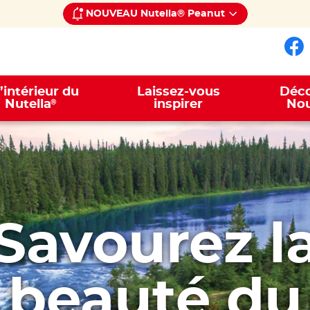
NOUVEAU Nutella® Peanut
Su
l’intérieur du
Laissez-vous
Déco
®
Nutella
inspirer
Nou
Savourez l
beauté du