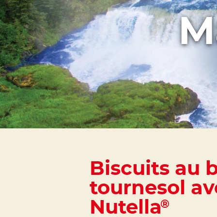
M
Biscuits au 
tournesol av
Nutella
®