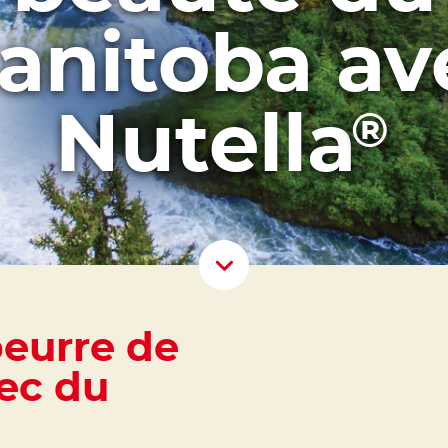
anitoba av
Nutella
®
Scroll D
beurre de
ec du