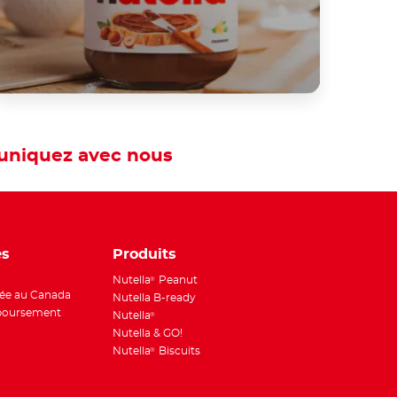
niquez avec nous
es
Produits
Nutella
Peanut
®
ée au Canada
Nutella B-ready
boursement
Nutella
®
Nutella & GO!
Nutella
Biscuits
®