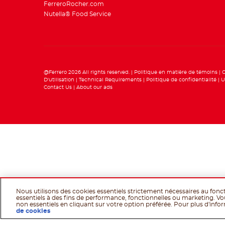
FerreroRocher.com
Nutella® Food Service
@Ferrero 2026 All rights reserved.
Politique en matière de témoins
C
D'utilisation
Technical Requirements
Politique de confidentialité
U
Contact Us
About our ads
Nous utilisons des cookies essentiels strictement nécessaires au fon
essentiels à des fins de performance, fonctionnelles ou marketing. Vo
non essentiels en cliquant sur votre option préférée. Pour plus d'inform
de cookies