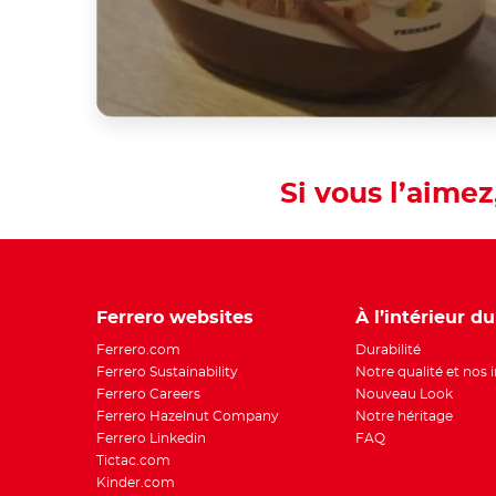
Si vous l’aimez
Ferrero websites
À l’intérieur d
Ferrero.com
Durabilité
Ferrero Sustainability
Notre qualité et nos 
Ferrero Careers
Nouveau Look
Ferrero Hazelnut Company
Notre héritage
Ferrero Linkedin
FAQ
Tictac.com
Kinder.com