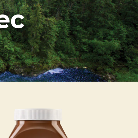
ec
own