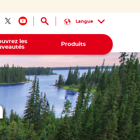
Langue
ivez-nous sur facebook
Suivez-nous sur twitter
Suivez-nous sur youtube
uvrez les
Produits
veautés
a