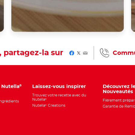
, partagez-la sur
Commu
Facebook
Twitter
Email
u Nutella
Laissez-vous inspirer
Découvrez l
®
Nouveautés
Trouvez votre recette avec du
Nutella
®
Fièrement prépar
ingrédients
Nutella
Creations
®
Garantie de Rem