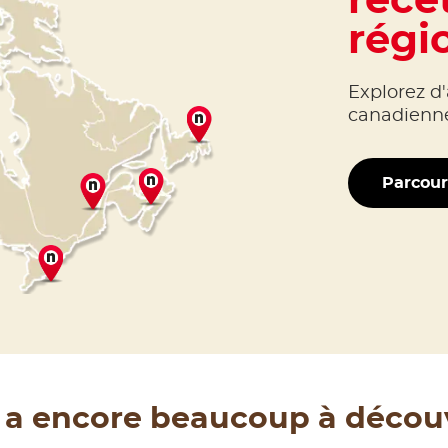
rece
régi
Explorez d'
canadiennes
Parcour
y a encore beaucoup à décou