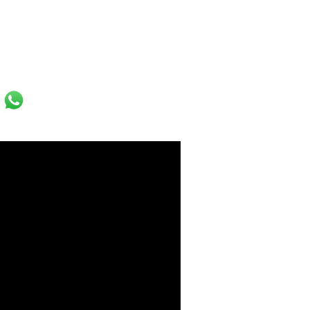
k
r
ail
WhatsApp