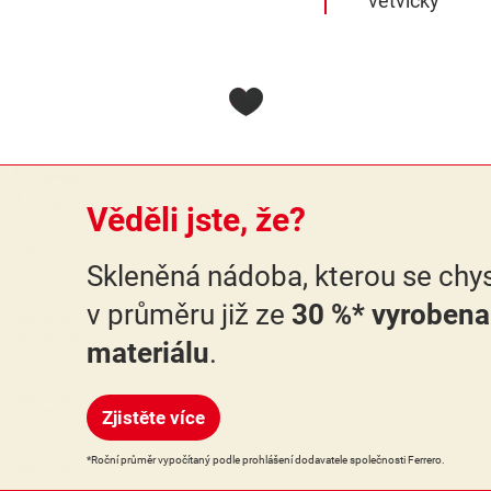
vetvičky
Věděli jste, že?
Skleněná nádoba, kterou se chys
v průměru již ze
30 %* vyrobena
materiálu
.
Zjistěte více
*Roční průměr vypočítaný podle prohlášení dodavatele společnosti Ferrero.