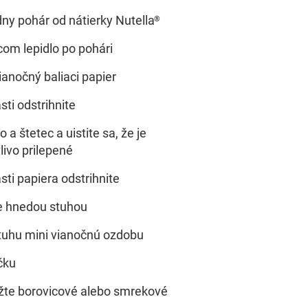
ny pohár od nátierky Nutella
®
com lepidlo po pohári
anočný baliaci papier
ti odstrihnite
 a štetec a uistite sa, že je
livo prilepené
ti papiera odstrihnite
e hnedou stuhou
tuhu mini vianočnú ozdobu
čku
žte borovicové alebo smrekové