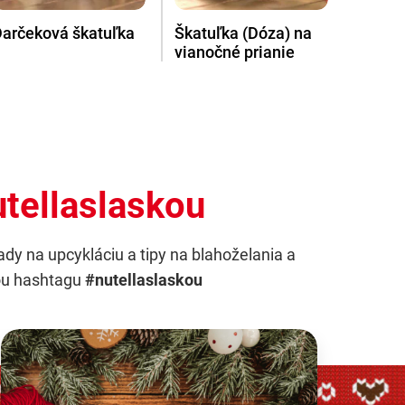
Darčeková škatuľka
Škatuľka (Dóza) na
vianočné prianie
utellaslaskou
ady na upcykláciu a tipy na blahoželania a
cou hashtagu
#nutellaslaskou