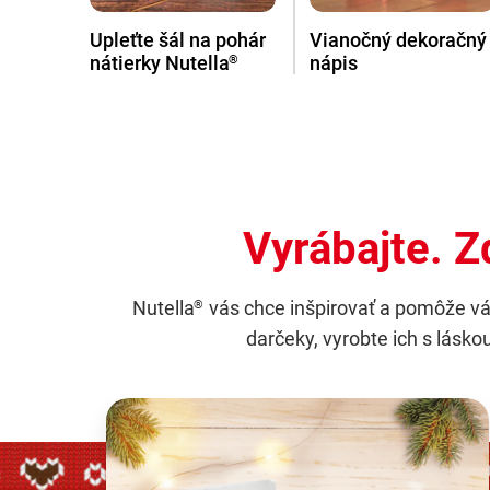
Upleťte šál na pohár
Vianočný dekoračný
nátierky Nutella
nápis
®
Vyrábajte. Z
Nutella
vás chce inšpirovať a pomôže vám
®
darčeky, vyrobte ich s lásk