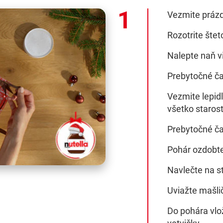
Vezmite prázd
Rozotrite štet
Nalepte naň vi
Prebytočné čas
Vezmite lepidlo
všetko starost
Prebytočné čas
Pohár ozdobt
Navlečte na s
Uviažte mašli
Do pohára vlo