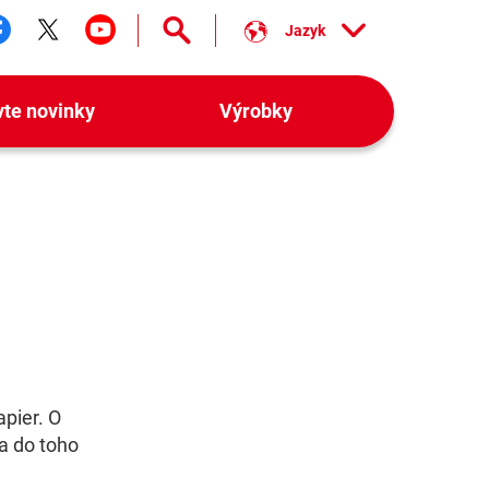
Jazyk
ledujte nás facebook
Sledujte nás twitter
Sledujte nás youtube
vte novinky
Výrobky
apier. O
a do toho