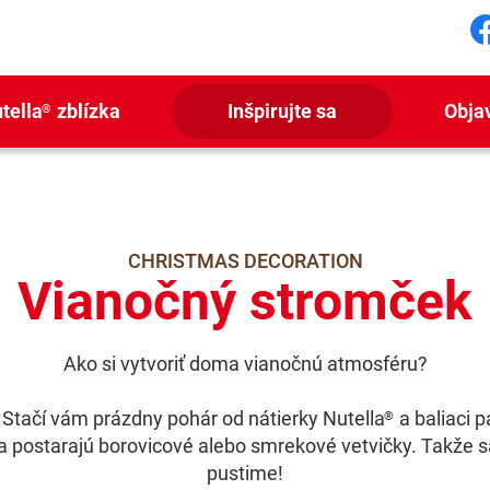
S
tella
zblízka
Inšpirujte sa
Obja
®
CHRISTMAS DECORATION
Vianočný stromček
Ako si vytvoriť doma vianočnú atmosféru?
 Stačí vám prázdny pohár od nátierky Nutella
a baliaci p
®
a postarajú borovicové alebo smrekové vetvičky. Takže s
pustime!