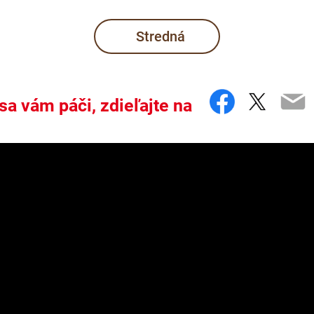
Stredná
Faceboo
Twitte
Em
sa vám páči, zdieľajte na