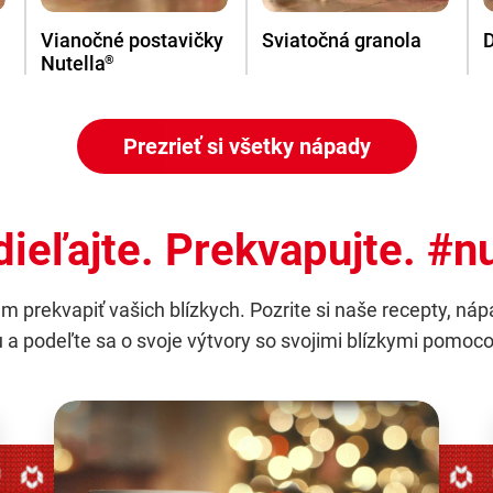
Vianočné postavičky
Sviatočná granola
Nutella
®
Prezrieť si všetky nápady
dieľajte. Prekvapujte. #n
 prekvapiť vašich blízkych. Pozrite si naše recepty, náp
ou a podeľte sa o svoje výtvory so svojimi blízkymi pomo