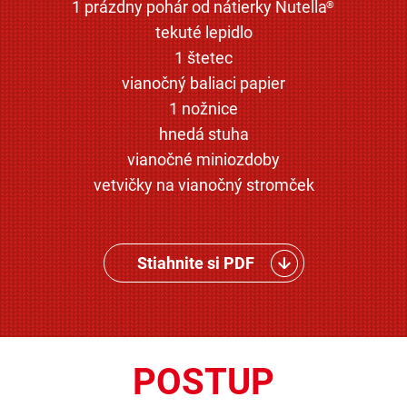
1 prázdny pohár od nátierky Nutella
®
tekuté lepidlo
1 štetec
vianočný baliaci papier
1 nožnice
hnedá stuha
vianočné miniozdoby
vetvičky na vianočný stromček
Stiahnite si PDF
POSTUP