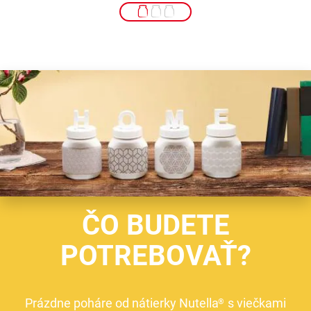
ČO BUDETE
POTREBOVAŤ?
Prázdne poháre od nátierky Nutella
s viečkami
®