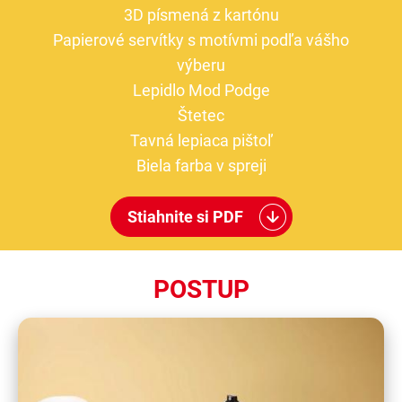
3D písmená z kartónu
Papierové servítky s motívmi podľa vášho
výberu
Lepidlo Mod Podge
Štetec
Tavná lepiaca pištoľ
Biela farba v spreji
Stiahnite si PDF
POSTUP