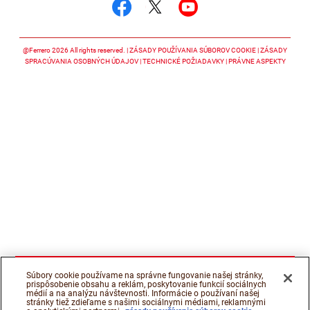
Sledujte nás facebook
Sledujte nás twitter
Sledujte nás y
@Ferrero 2026 All rights reserved.
ZÁSADY POUŽÍVANIA SÚBOROV COOKIE
ZÁSADY
SPRACÚVANIA OSOBNÝCH ÚDAJOV
TECHNICKÉ POŽIADAVKY
PRÁVNE ASPEKTY
Súbory cookie používame na správne fungovanie našej stránky,
prispôsobenie obsahu a reklám, poskytovanie funkcií sociálnych
médií a na analýzu návštevnosti. Informácie o používaní našej
stránky tiež zdieľame s našimi sociálnymi médiami, reklamnými