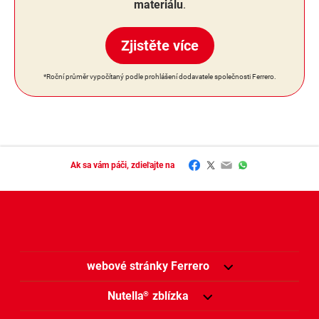
materiálu
.
Zjistěte více
*Roční průměr vypočítaný podle prohlášení dodavatele společnosti Ferrero.
Facebook
Twitter
Email
WhatsApp
Ak sa vám páči, zdieľajte na
webové stránky Ferrero
Nutella
zblízka
®