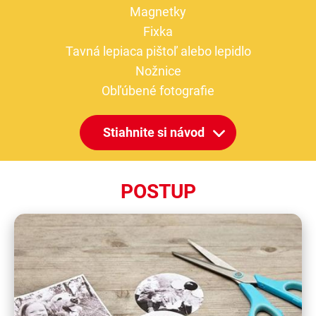
Magnetky
Fixka
Tavná lepiaca pištoľ alebo lepidlo
Nožnice
Obľúbené fotografie
Stiahnite si návod
POSTUP