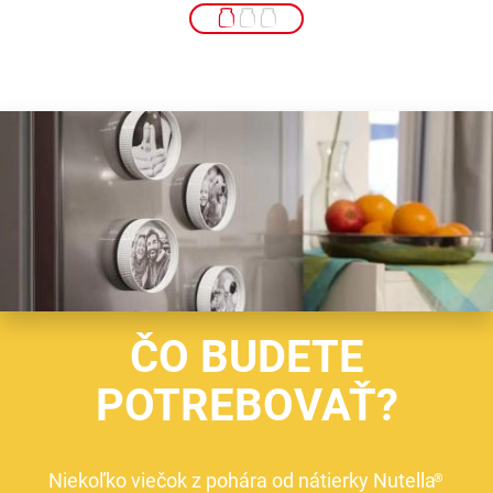
ČO BUDETE
POTREBOVAŤ?
Niekoľko viečok z pohára od nátierky Nutella
®