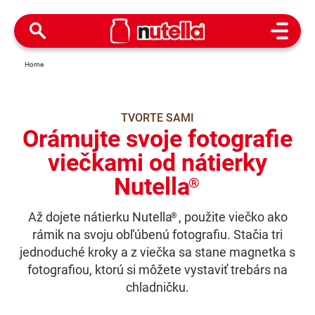
Open M
Home
TVORTE SAMI
Orámujte svoje fotografie
viečkami od nátierky
Nutella
®
Až dojete nátierku Nutella
, použite viečko ako
®
rámik na svoju obľúbenú fotografiu. Stačia tri
jednoduché kroky a z viečka sa stane magnetka s
fotografiou, ktorú si môžete vystaviť trebárs na
chladničku.