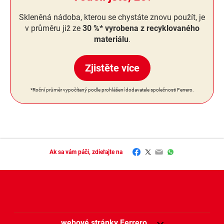
Skleněná nádoba, kterou se chystáte znovu použít, je
v průměru již ze
30 %* vyrobena z recyklovaného
materiálu
.
Zjistěte více
*Roční průměr vypočítaný podle prohlášení dodavatele společnosti Ferrero.
Facebook
Twitter
Email
WhatsApp
Ak sa vám páči, zdieľajte na
webové stránky Ferrero