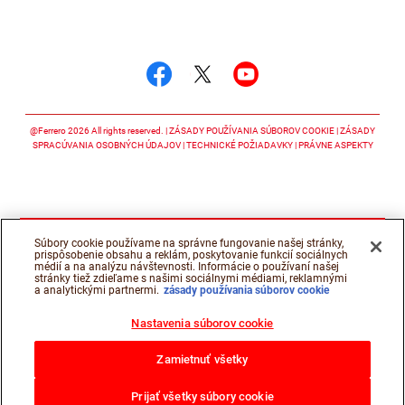
Sledujte nás
Sledujte nás facebook
Sledujte nás twitter
Sledujte nás y
@Ferrero 2026 All rights reserved.
ZÁSADY POUŽÍVANIA SÚBOROV COOKIE
ZÁSADY
SPRACÚVANIA OSOBNÝCH ÚDAJOV
TECHNICKÉ POŽIADAVKY
PRÁVNE ASPEKTY
Súbory cookie používame na správne fungovanie našej stránky,
prispôsobenie obsahu a reklám, poskytovanie funkcií sociálnych
médií a na analýzu návštevnosti. Informácie o používaní našej
stránky tiež zdieľame s našimi sociálnymi médiami, reklamnými
a analytickými partnermi.
zásady používania súborov cookie
Nastavenia súborov cookie
Zamietnuť všetky
Prijať všetky súbory cookie