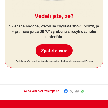
Věděli jste, že?
Skleněná nádoba, kterou se chystáte znovu použít, je
v průměru již ze
30 %* vyrobena z recyklovaného
materiálu
.
Zjistěte více
*Roční průměr vypočítaný podle prohlášení dodavatele společnosti Ferrero.
Facebook
Twitter
Email
WhatsApp
Ak sa vám páči, zdieľajte na