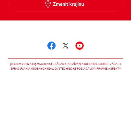
Zmeniť krajinu
Sledujte nás
Sledujte nás facebook
Sledujte nás twitter
Sledujte nás y
@Ferrero 2026 All rights reserved.
ZÁSADY POUŽÍVANIA SÚBOROV COOKIE
ZÁSADY
SPRACÚVANIA OSOBNÝCH ÚDAJOV
TECHNICKÉ POŽIADAVKY
PRÁVNE ASPEKTY