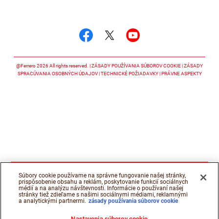
Sledujte nás
Sledujte nás facebook
Sledujte nás twitter
Sledujte nás y
@Ferrero 2026 All rights reserved.
ZÁSADY POUŽÍVANIA SÚBOROV COOKIE
ZÁSADY
SPRACÚVANIA OSOBNÝCH ÚDAJOV
TECHNICKÉ POŽIADAVKY
PRÁVNE ASPEKTY
Súbory cookie používame na správne fungovanie našej stránky,
prispôsobenie obsahu a reklám, poskytovanie funkcií sociálnych
médií a na analýzu návštevnosti. Informácie o používaní našej
stránky tiež zdieľame s našimi sociálnymi médiami, reklamnými
a analytickými partnermi.
zásady používania súborov cookie
Nastavenia súborov cookie