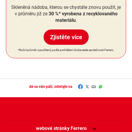
Skleněná nádoba, kterou se chystáte znovu použít, je
v průměru již ze
30 %* vyrobena z recyklovaného
materiálu
.
Zjistěte více
*Roční průměr vypočítaný podle prohlášení dodavatele společnosti Ferrero.
Facebook
Twitter
Email
WhatsApp
Ak sa vám páči, zdieľajte na
webové stránky Ferrero