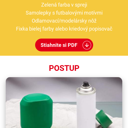
Zelená farba v spreji
Samolepky s futbalovými motívmi
Odlamovací/modelársky nôž
Fixka bielej farby alebo kriedový popisovač
Stiahnite si PDF
POSTUP