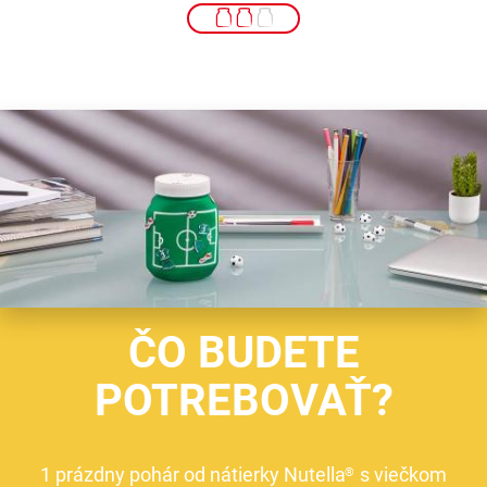
ČO BUDETE
POTREBOVAŤ?
1 prázdny pohár od nátierky Nutella
s viečkom
®