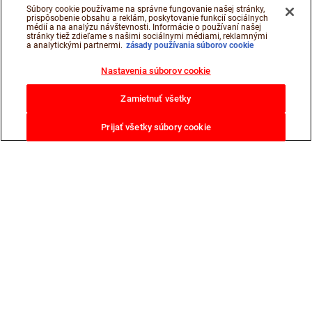
Súbory cookie používame na správne fungovanie našej stránky,
prispôsobenie obsahu a reklám, poskytovanie funkcií sociálnych
médií a na analýzu návštevnosti. Informácie o používaní našej
stránky tiež zdieľame s našimi sociálnymi médiami, reklamnými
a analytickými partnermi.
zásady používania súborov cookie
Nastavenia súborov cookie
Zamietnuť všetky
Prijať všetky súbory cookie
Stále je čo objavovať
NUTELLA
ZBLÍZKA
®