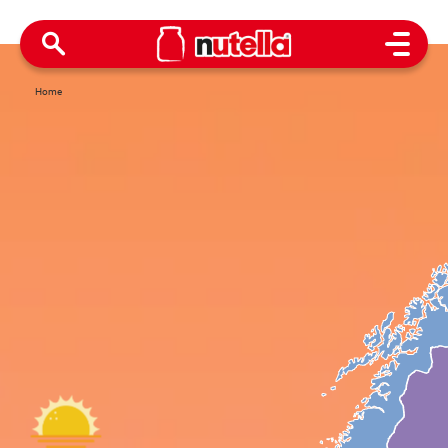
Open M
Home