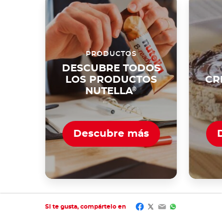
PRODUCTOS
DESCUBRE TODOS
LOS PRODUCTOS
CR
NUTELLA
®
Descubre más
Facebook
Twitter
Email
WhatsApp
Si te gusta, compártelo en