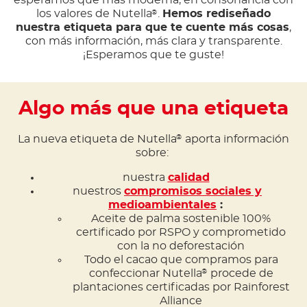
esperamos que más moderna, en consonancia con
los valores de Nutella
.
Hemos rediseñado
®
nuestra etiqueta para que te cuente más cosas
,
con más información, más clara y transparente.
¡Esperamos que te guste!
Algo más que una etiqueta
La nueva etiqueta de Nutella
aporta información
®
sobre:
nuestra
calidad
nuestros
compromisos sociales y
medioambientales
:
Aceite de palma sostenible 100%
certificado por RSPO y comprometido
con la no deforestación
Todo el cacao que compramos para
confeccionar Nutella
procede de
®
plantaciones certificadas por Rainforest
Alliance