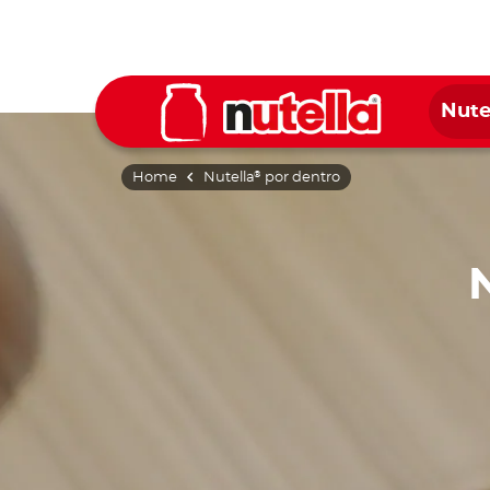
Nute
Home
Nutella
por dentro
®