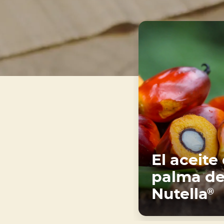
El aceite
palma d
Nutella
®