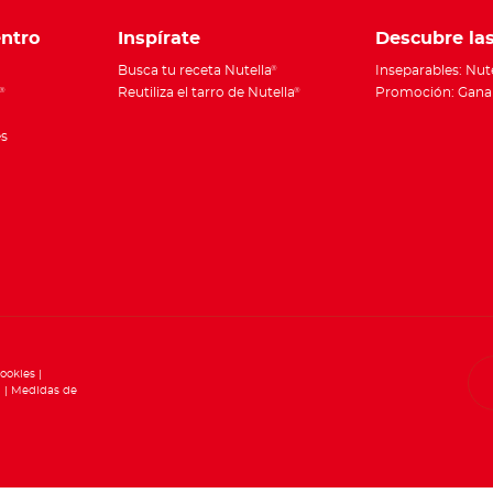
ntro
Inspírate
Descubre la
Busca tu receta Nutella
Inseparables: Nut
®
Reutiliza el tarro de Nutella
Promoción: Gana 
®
®
es
cookies
d
Medidas de