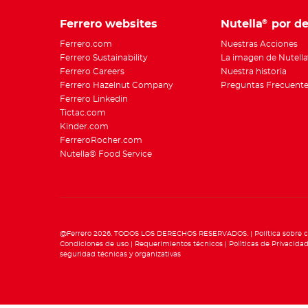
Ferrero websites
Nutella
por de
®
Ferrero.com
Nuestras Acciones
Ferrero Sustainability
La imagen de Nutella
Ferrero Careers
Nuestra historia
Ferrero Hazelnut Company
Preguntas Frecuent
Ferrero Linkedin
Tictac.com
Kinder.com
FerreroRocher.com
Nutella® Food Service
@Ferrero 2026. TODOS LOS DERECHOS RESERVADOS.
Política sobre 
Condiciones de uso
Requerimientos técnicos
Polìticas de Privacida
seguridad técnicas y organizativas