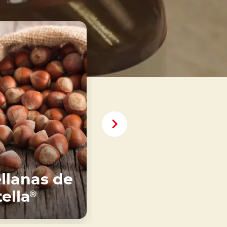
llanas de
La leche de
ella
Nutella
®
®