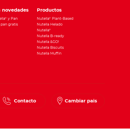
s novedades
Productos
ella
y Pan
Nutella
Plant-Based
®
®
pan gratis
Nutella Helado
Nutella
®
Nutella B-ready
Nutella &GO!
Nutella Biscuits
Nutella Muffin
Contacto
Cambiar pais