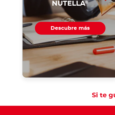
NUTELLA
®
Descubre más
Si te 