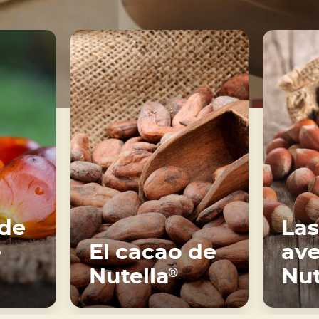
 de
Las
e
El cacao de
ave
Nutella
Nut
®