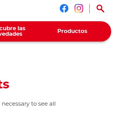
Síguenos en face
Síguenos en i
cubre las
Productos
vedades
ts
 necessary to see all