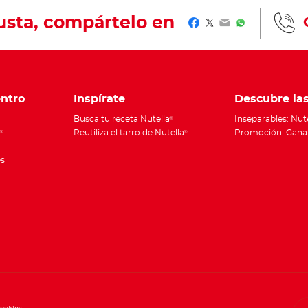
gusta, compártelo en
Facebook
Twitter
Email
WhatsApp
ntro
Inspírate
Descubre la
Busca tu receta Nutella
Inseparables: Nut
®
Reutiliza el tarro de Nutella
Promoción: Gana 
®
®
es