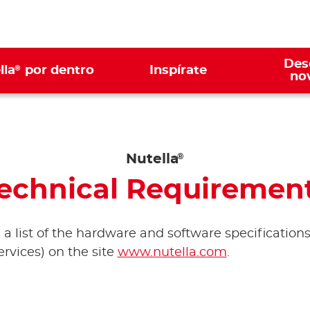
Des
®
lla
por dentro
Inspírate
no
Nutella
®
echnical Requiremen
d a list of the hardware and software specifications
rvices) on the site
www.nutella.com
.