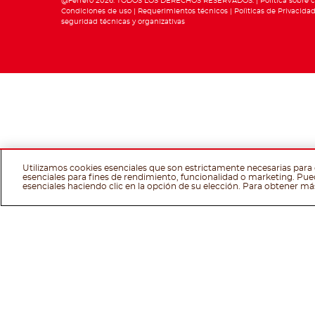
@Ferrero 2026. TODOS LOS DERECHOS RESERVADOS.
Política sobre 
Condiciones de uso
Requerimientos técnicos
Polìticas de Privacida
seguridad técnicas y organizativas
Utilizamos cookies esenciales que son estrictamente necesarias para 
esenciales para fines de rendimiento, funcionalidad o marketing. Pue
esenciales haciendo clic en la opción de su elección. Para obtener má