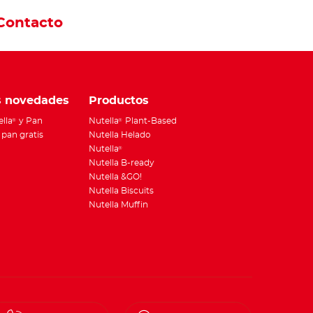
Contacto
s novedades
Productos
ella
y Pan
Nutella
Plant-Based
®
®
pan gratis
Nutella Helado
Nutella
®
Nutella B-ready
Nutella &GO!
Nutella Biscuits
Nutella Muffin