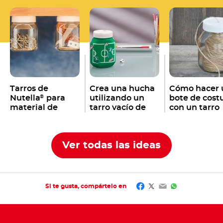
Tarros de
Crea una hucha
Cómo hacer 
Nutella
para
utilizando un
bote de cost
®
material de
tarro vacío de
con un tarro
bricolaje
Nutella
vacío de
®
Nutella
®
Ver todas las ideas
Facebook
Twitter
Email
WhatsApp
Si te gusta, compártelo en