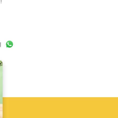
!
ok
ter
mail
WhatsApp