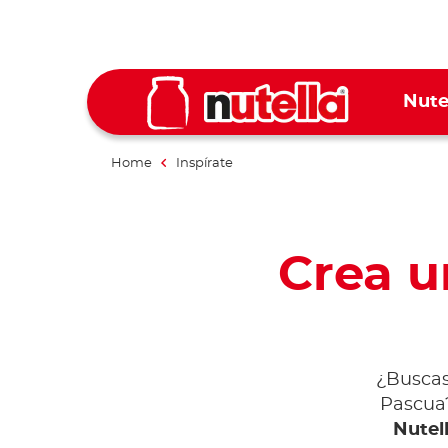
Nute
Home
Inspírate
Crea u
¿Buscas 
Pascua
Nutel