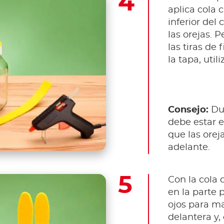
aplica cola c
inferior del 
las orejas. P
las tiras de 
la tapa, util
Consejo:
Dur
debe estar e
que las ore
adelante.
Con la cola 
en la parte p
ojos para m
delantera y,