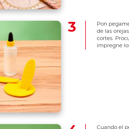
Pon pegamen
de las oreja
cortes. Pro
impregne los
Cuando el p