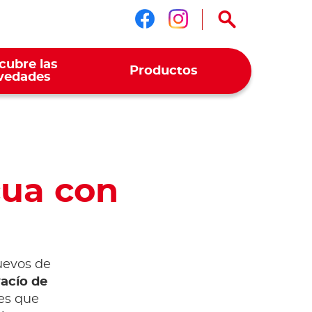
Síguenos en face
Síguenos en i
cubre las
Productos
vedades
cua con
huevos de
vacío de
nes que