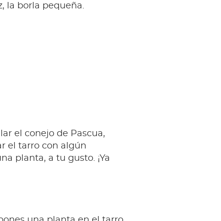
z, la borla pequeña.
alar el conejo de Pascua,
r el tarro con algún
na planta, a tu gusto. ¡Ya
pones una planta en el tarro,