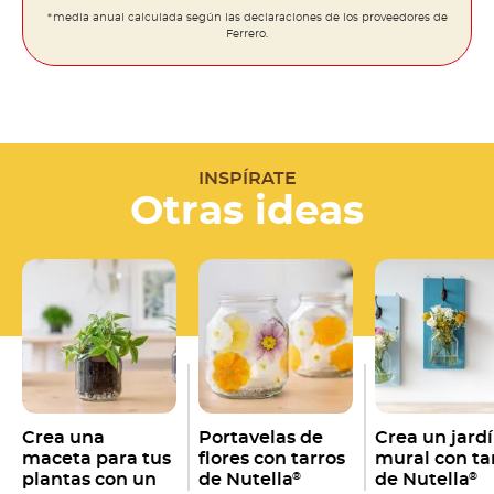
*media anual calculada según las declaraciones de los proveedores de
Ferrero.
INSPÍRATE
Otras ideas
Crea una
Portavelas de
Crea un jard
maceta para tus
flores con tarros
mural con ta
plantas con un
de Nutella
de Nutella
®
®