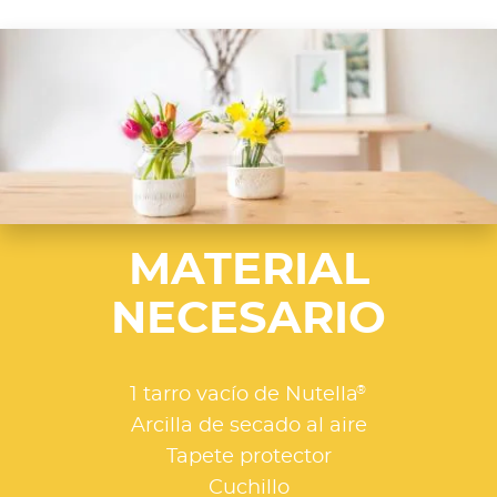
MATERIAL
NECESARIO
®
1 tarro vacío de Nutella
Arcilla de secado al aire
Tapete protector
Cuchillo