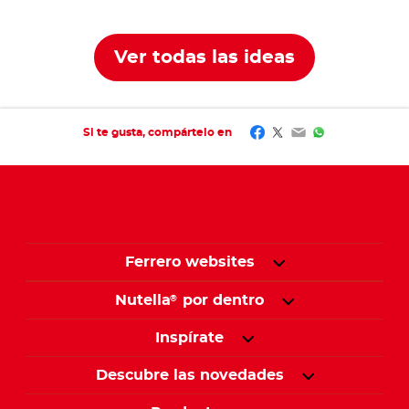
tarro vacío de
Nutella
®
Ver todas las ideas
Facebook
Twitter
Email
WhatsApp
Si te gusta, compártelo en
Ferrero websites
Nutella
por dentro
®
Inspírate
Descubre las novedades