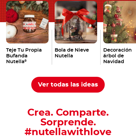
Teje Tu Propia
Bola de Nieve
Decoración
Bufanda
Nutella
árbol de
Nutella
Navidad
®
Ver todas las ideas
Crea. Comparte.
Sorprende.
#nutellawithlove