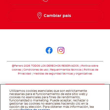
Cambiar pais
Síguenos en
Síguenos en face
Síguenos en i
@Ferrero 2026. TODOS LOS DERECHOS RESERVADOS.
Política sobre
cookies
Condiciones de uso
Requerimientos técnicos
Polìticas de
Privacidad
Medidas de seguridad técnicas y organizativas
Utilizamos cookies esenciales que son estrictamente
necesarias para el funcionamiento de este sitio web y
cookies no esenciales para fines de rendimiento,
funcionalidad o marketing. Puede aceptar, rechazar o
gestionar las cookies no esenciales haciendo clic en la
opción de su elección. Para obtener más información, lea