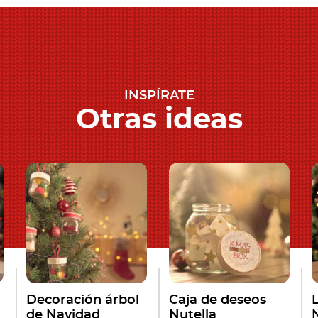
INSPÍRATE
Otras ideas
Decoración árbol
Caja de deseos
de Navidad
Nutella