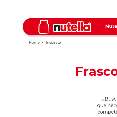
Nute
Home
Inspírate
Frasco
¿Busca
que nece
competi