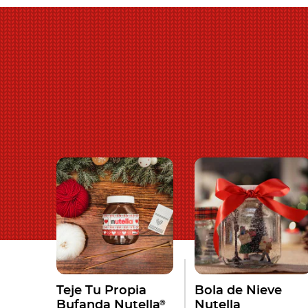
Teje Tu Propia
Bola de Nieve
®
Bufanda Nutella
Nutella