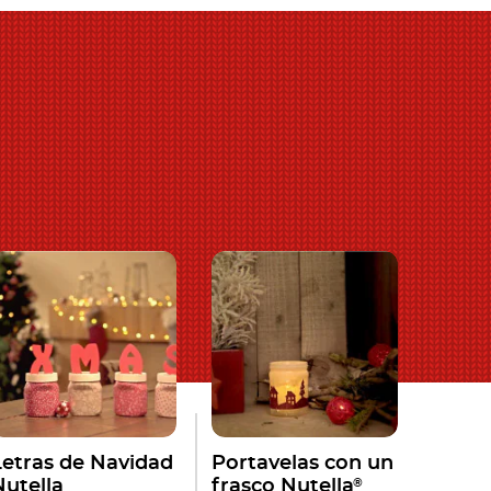
Letras de Navidad
Portavelas con un
®
Nutella
frasco Nutella