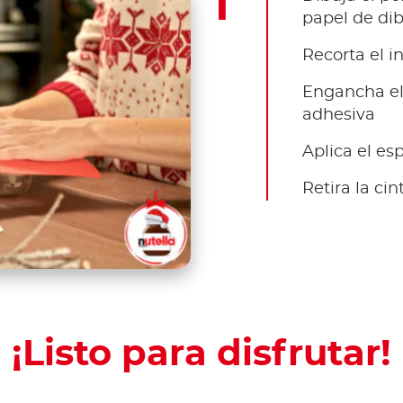
papel de dib
Recorta el in
Engancha el 
adhesiva
Aplica el es
Retira la ci
¡Listo para disfrutar!