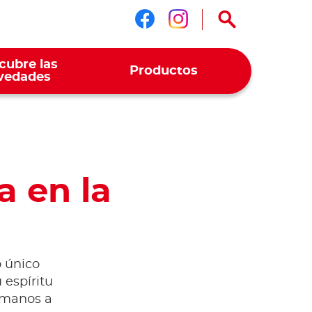
Síguenos en face
Síguenos en i
cubre las
Productos
vedades
a en la
o único
u espíritu
 manos a