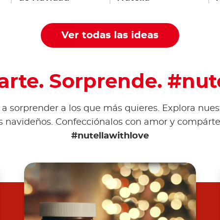
Ver todas las ideas
rte. Sorprende. #nut
 a sorprender a los que más quieres. Explora nuest
los navideños. Confecciónalos con amor y compárte
#nutellawithlove