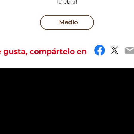
la obra!
Medio
Facebo
Twit
E
e gusta, compártelo en