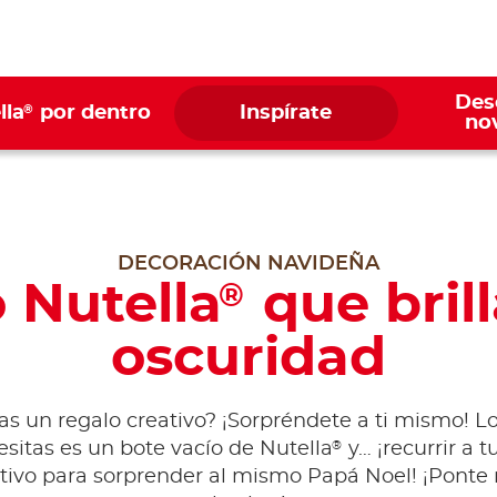
Des
®
lla
por dentro
Inspírate
no
DECORACIÓN NAVIDEÑA
 Nutella
que brill
®
oscuridad
s un regalo creativo? ¡Sorpréndete a ti mismo! L
®
sitas es un bote vacío de Nutella
y… ¡recurrir a t
tivo para sorprender al mismo Papá Noel! ¡Ponte