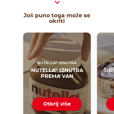
Još puno toga može se
okriti
®
NUTELLA
IZNUTRA
NUTELLA
®
IZNUTRA
ŠIR
PREMA VAN
Otkrij više