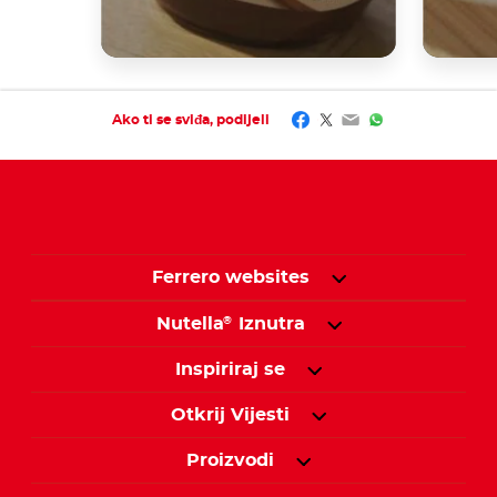
Facebook
Twitter
Email
WhatsApp
Ako ti se sviđa, podijeli
Ferrero websites
Nutella
Iznutra
®
Inspiriraj se
Otkrij Vijesti
Proizvodi