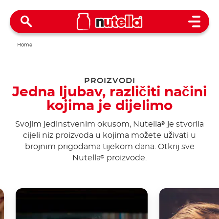
Open 
Home
PROIZVODI
Jedna ljubav, različiti načini
kojima je dijelimo
Svojim jedinstvenim okusom, Nutella
je stvorila
®
cijeli niz proizvoda u kojima možete uživati u
brojnim prigodama tijekom dana. Otkrij sve
Nutella
proizvode.
®