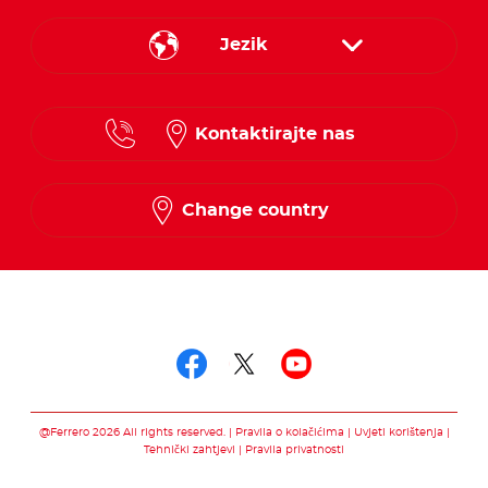
Jezik
Croatian
Kontaktirajte nas
Slovenian
Change country
Pratite nas putem
Pratite nas putem f
Pratite nas pute
Pratite nas 
@Ferrero 2026 All rights reserved.
Pravila o kolačićima
Uvjeti korištenja
Tehnički zahtjevi
Pravila privatnosti