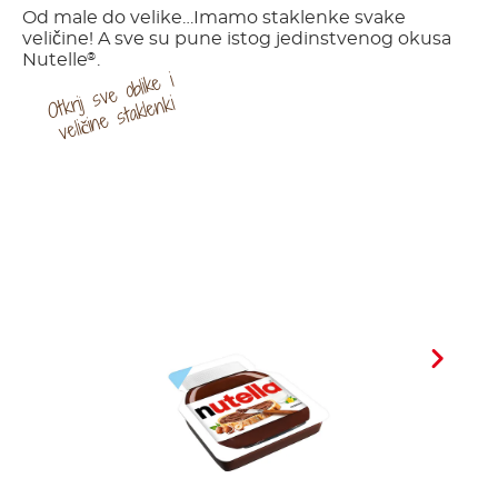
Od male do velike…Imamo staklenke svake
veličine! A sve su pune istog jedinstvenog okusa
Nutelle
.
®
sv
e
o
blik
e
i
v
eli
či
n
e
stakl
e
Otkrij
nki