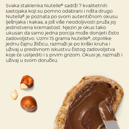
Svaka staklenka Nutelle
sadrži 7 kvalitetnih
®
sastojaka koji su pomno odabrani i ništa drugo.
Nutella
je poznata po svom autentičnom okusu
®
lješnjaka i kakaa, a još više neodoljivosti pruža joj
jedinstvena kremastost. Njezin je okus tako
ukusan da samo jedna porcija može donijeti čisto
zadovoljstvo. Uzmi 15 grama Nutelle
, otprilike
®
jednu čajnu žličicu, razmaži je po kriški kruha i
uživaj u predivnom iskustvu čistog zadovoljstva
koje će uslijediti i s prvim grizom. Okusi je, razmaži i
uživaj u svom doručku.