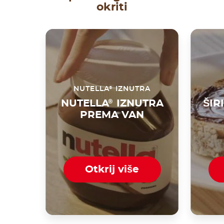
okriti
®
NUTELLA
IZNUTRA
NUTELLA
®
IZNUTRA
ŠIR
PREMA VAN
Otkrij više