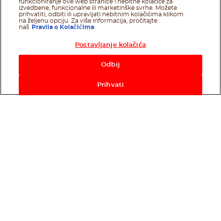
funkcioniranje ove web stranice i nebitne kolačiće za
izvedbene, funkcionalne ili marketinške svrhe. Možete
prihvatiti, odbiti ili upravljati nebitnim kolačićima klikom
na željenu opciju. Za više informacija, pročitajte
naš
Pravila o Kolačićima
Postavljanje kolačića
Odbij
Prihvati