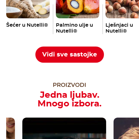
Šećer u Nutelli®
Palmino ulje u
Lješnjaci u
Nutelli®
Nutelli®
Vidi sve sastojke
PROIZVODI
Jedna ljubav.
Mnogo izbora.