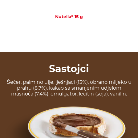
®
Nutella
15 g
Sastojci
Šećer, palmino ulje, lješnjaci (13%), obrano mlijeko u
prahu (8,7%), kakao sa smanjenim udjelom
masnoća (7,4%), emulgator: lecitin (soja), vanilin.