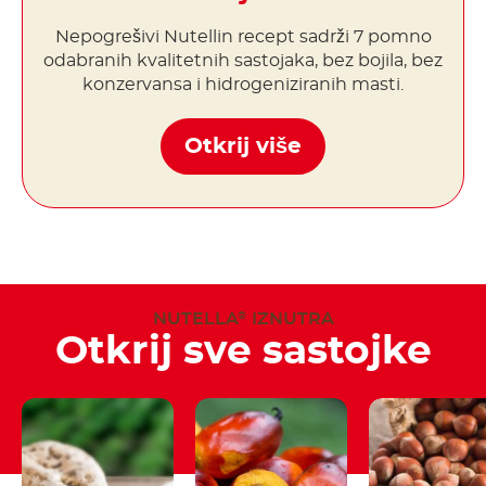
Nepogrešivi Nutellin recept sadrži 7 pomno
odabranih kvalitetnih sastojaka, bez bojila, bez
konzervansa i hidrogeniziranih masti.
Otkrij više
NUTELLA
IZNUTRA
®
Otkrij sve sastojke