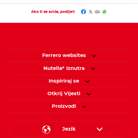
Facebook
Twitter
Email
WhatsApp
Ako ti se sviđa, podijeli
Ferrero websites
Nutella
Iznutra
®
Inspiriraj se
Otkrij Vijesti
Proizvodi
Jezik