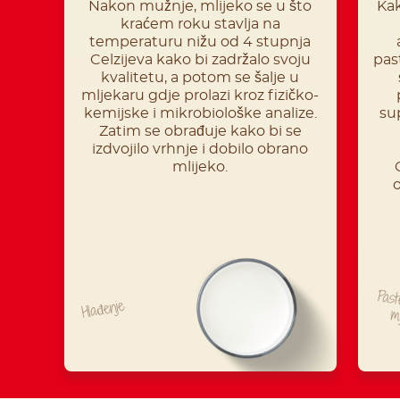
Nakon mužnje, mlijeko se u što
Kak
kraćem roku stavlja na
temperaturu nižu od 4 stupnja
Celzijeva kako bi zadržalo svoju
past
kvalitetu, a potom se šalje u
mljekaru gdje prolazi kroz fizičko-
kemijske i mikrobiološke analize.
su
Zatim se obrađuje kako bi se
izdvojilo vrhnje i dobilo obrano
mlijeko.
Past
Hlađenje
ml