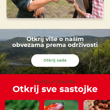
Otkrij više o našim
obvezama prema održivosti
Otkrij sada
NUTELLA
IZNUTRA
®
Otkrij sve sastojke