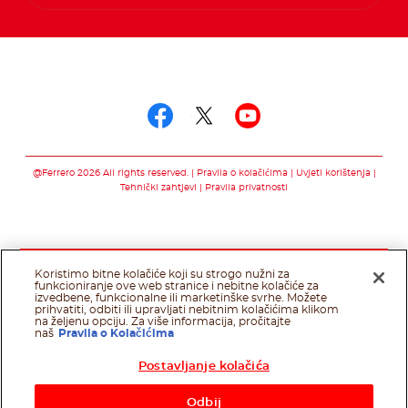
Pratite nas putem
Pratite nas putem f
Pratite nas pute
Pratite nas 
@Ferrero 2026 All rights reserved.
Pravila o kolačićima
Uvjeti korištenja
Tehnički zahtjevi
Pravila privatnosti
Koristimo bitne kolačiće koji su strogo nužni za
funkcioniranje ove web stranice i nebitne kolačiće za
izvedbene, funkcionalne ili marketinške svrhe. Možete
prihvatiti, odbiti ili upravljati nebitnim kolačićima klikom
na željenu opciju. Za više informacija, pročitajte
naš
Pravila o Kolačićima
Postavljanje kolačića
Odbij