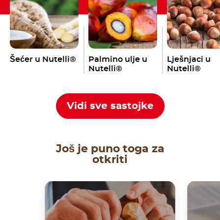
Šećer u Nutelli®
Palmino ulje u
Lješnjaci u
Nutelli®
Nutelli®
Vidi sve sastojke
Još je puno toga za
otkriti