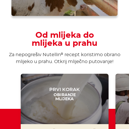
Od mlijeka do
mlijeka u prahu
Za nepogrešiv Nutellin
recept koristimo obrano
®
mlijeko u prahu. Otkrij mliječno putovanje!
PRVI KORAK
OBIRANJE
MLIJEKA