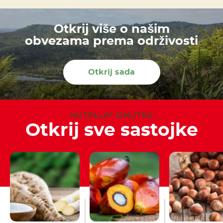
Otkrij više o našim
obvezama prema održivosti
Otkrij sada
NUTELLA
IZNUTRA
®
Otkrij sve sastojke