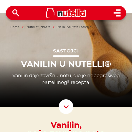
Open 
Home
Nutella
®
Iznutra
Naša kvaliteta i sastojci
SASTOJCI
VANILIN U NUTELLI®
Vanilin daje završnu notu, dio je nepogrešivog
Nutellinog
recepta.
®
Scroll D
Vanilin,