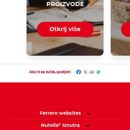
PROIZVODE
Otkrij više
Facebook
Twitter
Email
WhatsApp
Ako ti se sviđa, podijeli
Ferrero websites
Nutella
Iznutra
®