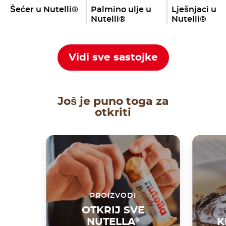
Šećer u Nutelli®
Palmino ulje u
Lješnjaci u
Nutelli®
Nutelli®
Vidi sve sastojke
Još je puno toga za
otkriti
PROIZVODI
OTKRIJ SVE
NUTELLA
®
K