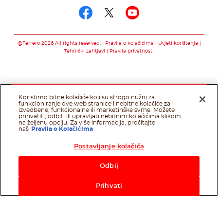
Pratite nas putem f
Pratite nas pute
Pratite nas 
@Ferrero 2026 All rights reserved.
Pravila o kolačićima
Uvjeti korištenja
Tehnički zahtjevi
Pravila privatnosti
Koristimo bitne kolačiće koji su strogo nužni za
funkcioniranje ove web stranice i nebitne kolačiće za
izvedbene, funkcionalne ili marketinške svrhe. Možete
prihvatiti, odbiti ili upravljati nebitnim kolačićima klikom
na željenu opciju. Za više informacija, pročitajte
naš
Pravila o Kolačićima
Postavljanje kolačića
Odbij
Prihvati