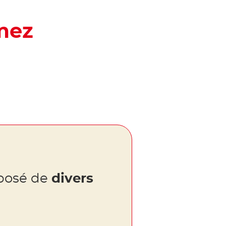
mez
mposé de
divers