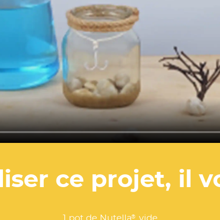
iser ce projet, il v
®
1 pot de Nutella
vide