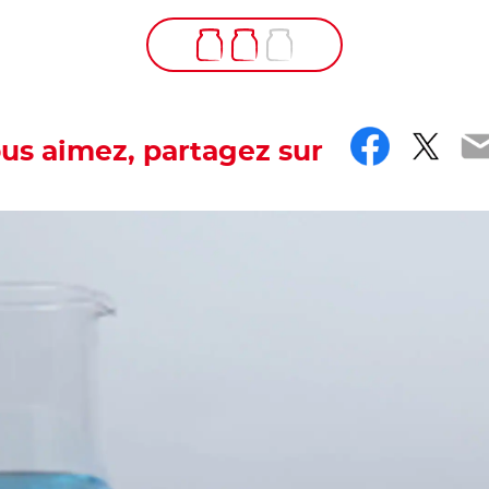
Faceb
Twit
E
ous aimez, partagez sur