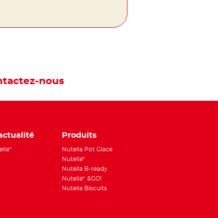
tactez-nous
actualité
Produits
ella
Nutella Pot Glace
®
Nutella
®
Nutella B-ready
Nutella
&GO!
®
Nutella Biscuits