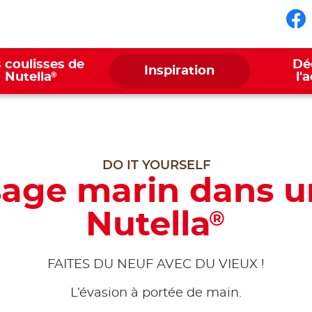
Su
 coulisses de
Dé
Inspiration
®
Nutella
l'
DO IT YOURSELF
age marin dans u
Nutella
®
FAITES DU NEUF AVEC DU VIEUX !
L’évasion à portée de main.