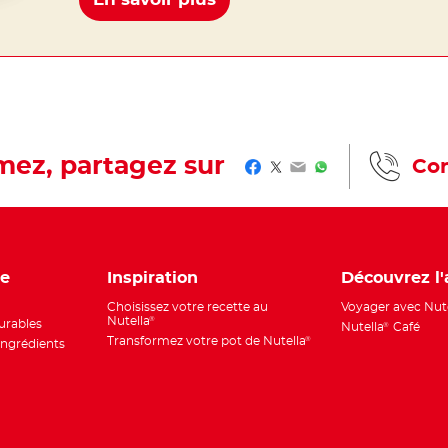
imez, partagez sur
Con
Facebook
Twitter
Email
WhatsApp
de
Inspiration
Découvrez l'
Choisissez votre recette au
Voyager avec Nut
Nutella
®
rables
Nutella
Café
®
Transformez votre pot de Nutella
®
ingrédients