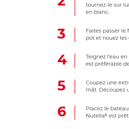
tournez-le sur l
en blanc.
Faites passer le 
pot et nouez les 
Teignez l’eau en b
est préférable d
Coupez une extré
mât. Découpez un 
Placez le bateau
®
Nutella
est prêt