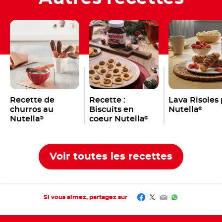
Recette de
Recette :
Lava Risoles
churros au
Biscuits en
Nutella
®
Nutella
coeur Nutella
®
®
Voir toutes les recettes
Facebook
Twitter
Email
WhatsApp
Si vous aimez, partagez sur