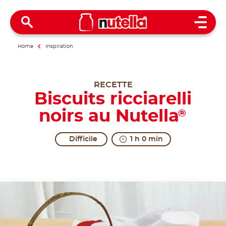
Open 
Home
Inspiration
RECETTE
Biscuits ricciarelli
noirs au Nutella
®
Difficile
1 h 0 min
The real taste of kindness.
Ricciarelli are a typical sweet treat from Siena, w