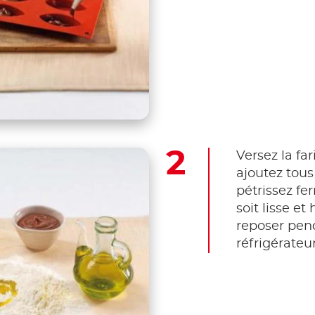
Versez la fa
ajoutez tous
pétrissez fe
soit lisse e
reposer pen
réfrigérateur