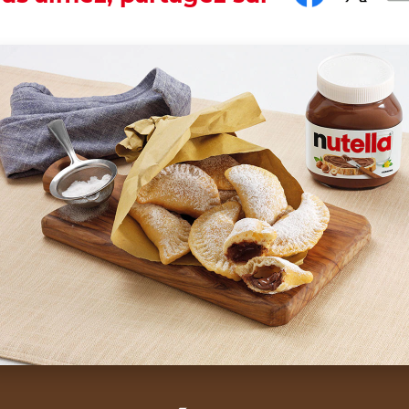
th the hashtag #nutellarecipe
ini parcels with Nutella
are delicious and really easy. T
®