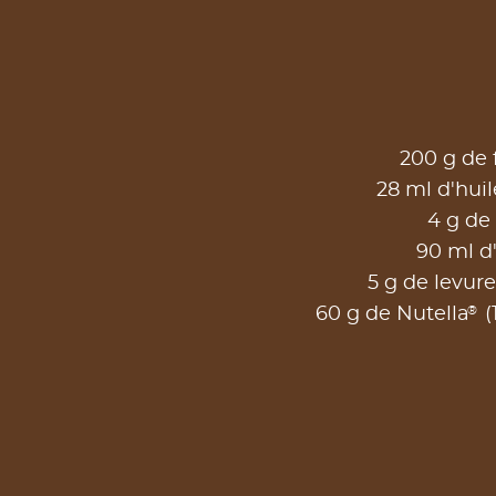
200 g de 
28 ml d'huil
4 g de 
90 ml d
5 g de levure
®
60 g de Nutella
(