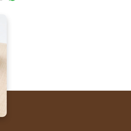
hey are perfect as a casual but special snack with friend