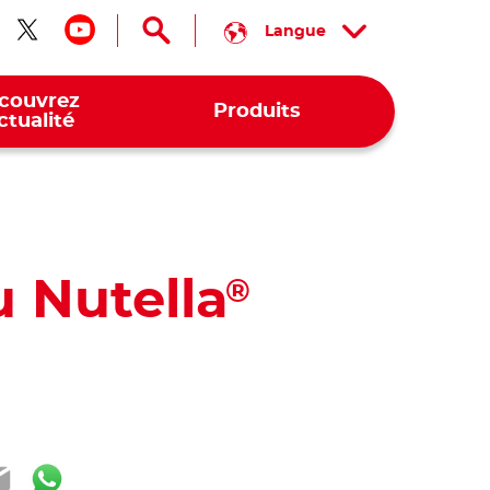
Langue
ivez-nous sur facebook
Suivez-nous sur twitter
Suivez-nous sur youtube
couvrez
Produits
actualité
 Nutella
®
ook
ter
mail
WhatsApp