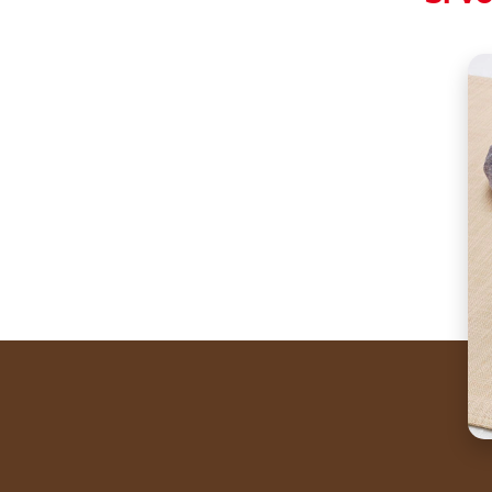
Good to share.
Share the recipe wi
These golden Fagott