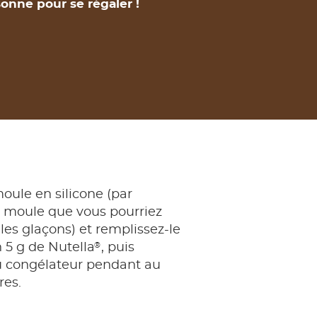
onne pour se régaler !
moule en silicone (par
 moule que vous pourriez
 les glaçons) et remplissez-le
®
 5 g de Nutella
, puis
u congélateur pendant au
res.