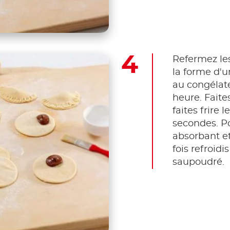
Refermez le
la forme d'u
au congélat
heure. Faites
faites frire
secondes. Po
absorbant e
fois refroid
saupoudré.