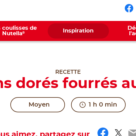
Su
 coulisses de
Dé
Inspiration
®
Nutella
l'
RECETTE
s dorés fourrés au
Moyen
1 h 0 min
Faceb
Twit
E
ous aimez, partagez sur