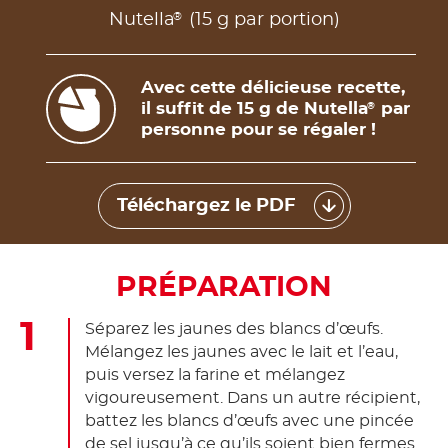
®
Nutella
(15 g par portion)
Avec cette délicieuse recette,
il suffit de 15 g de Nutella
par
®
personne pour se régaler !
Téléchargez le PDF
PRÉPARATION
Séparez les jaunes des blancs d’œufs.
Mélangez les jaunes avec le lait et l’eau,
puis versez la farine et mélangez
vigoureusement. Dans un autre récipient,
battez les blancs d’œufs avec une pincée
de sel jusqu’à ce qu’ils soient bien fermes.