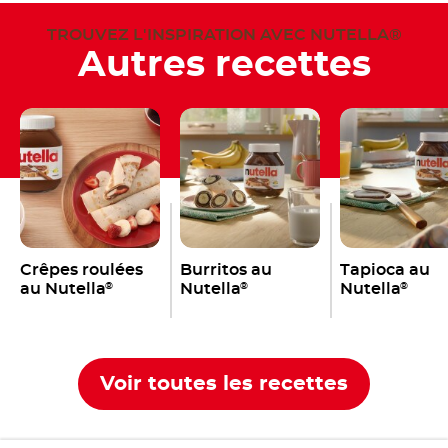
TROUVEZ L'INSPIRATION AVEC NUTELLA®
Autres recettes
Crêpes roulées
Burritos au
Tapioca au
au Nutella
Nutella
Nutella
®
®
®
Voir toutes les recettes