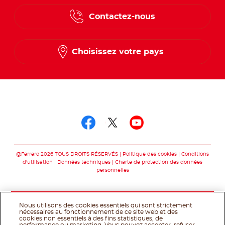
English
Contactez-nous
Spanish
French
Choisissez votre pays
Suivez-nous sur
Suivez-nous sur fac
Suivez-nous sur t
Suivez-nous 
@Ferrero 2026 TOUS DROITS RÉSERVÉS
Politique des cookies
Conditions
d'utilisation
Données techniques
Charte de protection des données
personnelles
Nous utilisons des cookies essentiels qui sont strictement
nécessaires au fonctionnement de ce site web et des
cookies non essentiels à des fins statistiques, de