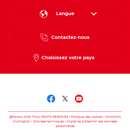
Langue
English
Contactez-nous
Spanish
French
Choisissez votre pays
Suivez-nous sur
Suivez-nous sur fac
Suivez-nous sur t
Suivez-nous 
@Ferrero 2026 TOUS DROITS RÉSERVÉS
Politique des cookies
Conditions
d'utilisation
Données techniques
Charte de protection des données
personnelles