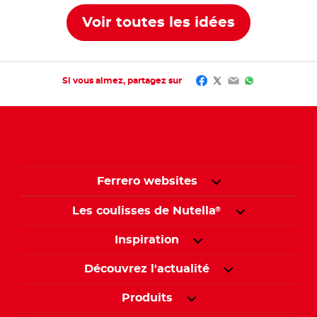
partir d’un pot
Voir toutes les idées
de Nutella
vide
®
Facebook
Twitter
Email
WhatsApp
Si vous aimez, partagez sur
Ferrero websites
Les coulisses de Nutella
®
Inspiration
Découvrez l'actualité
Produits