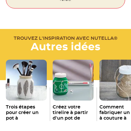
TROUVEZ L'INSPIRATION AVEC NUTELLA®
Autres idées
Trois étapes
Créez votre
Comment
pour créer un
tirelire à partir
fabriquer un
pot à
d'un pot de
à couture à
maquillage pour
Nutella
vide
partir d'un p
®
vos pinceaux à
de Nutella
v
®