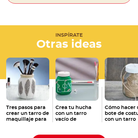
INSPÍRATE
Otras ideas
Tres pasos para
Crea tu hucha
Cómo hacer 
crear un tarro de
con un tarro
bote de costura
maquillaje para
vacío de
con un tarro
tus pinceles con
Nutella
vacío de
®
un tarro de
Nutella
®
Nutella
vacío
®