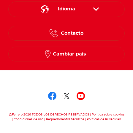
Idioma
English
Contacto
Spanish
French
Cambiar pais
Síguenos en
Síguenos en facebo
Síguenos en twit
Síguenos en 
@Ferrero 2026 TODOS LOS DERECHOS RESERVADOS
Política sobre cookies
Condiciones de uso
Requerimientos técnicos
Polìticas de Privacidad